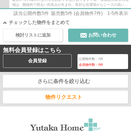
域は、開放的で明るい街並みが生まれ、良好な住環境からニーズの高い場
所です☆土地の購入をご検討の方にオススメ...
該当公開件数
5
件 販売数
5
件 (会員物件
7
件)
1-5
件表示
チェックした物件をまとめて
検討リストに追加
お問い合わせ
無料会員登録はこちら
公開物件数：
0
件
会員登録
会員物件数：
0
件
さらに条件を絞り込む
物件リクエスト