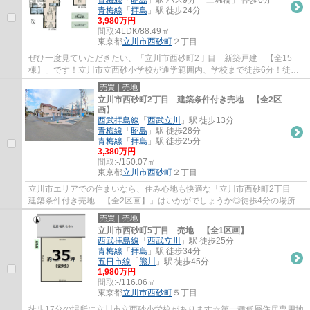
青梅線
「
昭島
」駅 バス9分 「三堀橋」 停歩6分
青梅線
「
拝島
」駅 徒歩24分
3,980万円
間取:
4LDK/88.49㎡
東京都
立川市
西砂町
２丁目
ぜひ一度見ていただきたい、「立川市西砂町2丁目 新築戸建 【全15
棟】」です！立川市立西砂小学校が通学範囲内、学校まで徒歩6分！徒歩7
分圏内に駅のある物件です！生活の拠点を西武...
売買｜売地
立川市西砂町2丁目 建築条件付き売地 【全2区
画】
西武拝島線
「
西武立川
」駅 徒歩13分
青梅線
「
昭島
」駅 徒歩28分
青梅線
「
拝島
」駅 徒歩25分
3,380万円
間取:
-/150.07㎡
東京都
立川市
西砂町
２丁目
立川市エリアでの住まいなら、住み心地も快適な「立川市西砂町2丁目
建築条件付き売地 【全2区画】」はいかがでしょうか◎徒歩4分の場所に
立川市立西砂小学校があります◎お薦めの西武...
売買｜売地
立川市西砂町5丁目 売地 【全1区画】
西武拝島線
「
西武立川
」駅 徒歩25分
青梅線
「
拝島
」駅 徒歩34分
五日市線
「
熊川
」駅 徒歩45分
1,980万円
間取:
-/116.06㎡
東京都
立川市
西砂町
５丁目
徒歩17分の場所に立川市立西砂小学校があります☆第一種低層住居専用地