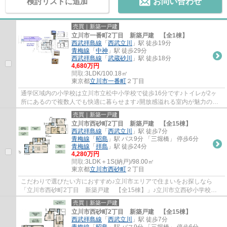
検討リストに追加
お問い合わせ
売買｜新築一戸建
立川市一番町2丁目 新築戸建 【全1棟】
西武拝島線
「
西武立川
」駅 徒歩19分
青梅線
「
中神
」駅 徒歩29分
西武拝島線
「
武蔵砂川
」駅 徒歩18分
4,680万円
間取:
3LDK/100.18㎡
東京都
立川市
一番町
２丁目
通学区域内の小学校は立川市立松中小学校で徒歩16分です♪トイレが2ヶ
所にあるので複数人でも快適に暮らせます♪開放感溢れる室内が魅力の、
3LDKの物件はこちらです♪立川市の不動産情報...
売買｜新築一戸建
立川市西砂町2丁目 新築戸建 【全15棟】
西武拝島線
「
西武立川
」駅 徒歩7分
青梅線
「
昭島
」駅 バス9分 「三堀橋」 停歩6分
青梅線
「
拝島
」駅 徒歩24分
4,280万円
間取:
3LDK＋1S(納戸)/98.00㎡
東京都
立川市
西砂町
２丁目
こだわりで選びたい方におすすめ♪立川市エリアで住まいをお探しなら
「立川市西砂町2丁目 新築戸建 【全15棟】」♪立川市立西砂小学校が
徒歩6分のところにあり、お子様の通学も便利で...
売買｜新築一戸建
立川市西砂町2丁目 新築戸建 【全15棟】
西武拝島線
「
西武立川
」駅 徒歩7分