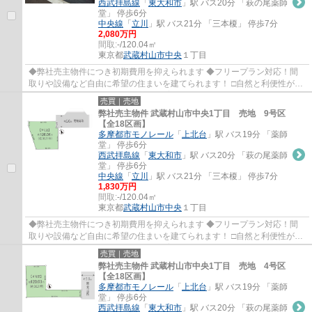
西武拝島線
「
東大和市
」駅 バス20分 「萩の尾薬師
堂」 停歩6分
中央線
「
立川
」駅 バス21分 「三本榎」 停歩7分
2,080万円
間取:
-/120.04㎡
東京都
武蔵村山市
中央
１丁目
◆弊社売主物件につき初期費用を抑えられます ◆フリープラン対応！間
取りや設備など自由に希望の住まいを建てられます！ □自然と利便性が調
和した街並みです♪ □コミュニティを育む5Mの...
売買｜売地
弊社売主物件 武蔵村山市中央1丁目 売地 9号区
【全18区画】
多摩都市モノレール
「
上北台
」駅 バス19分 「薬師
堂」 停歩6分
西武拝島線
「
東大和市
」駅 バス20分 「萩の尾薬師
堂」 停歩6分
中央線
「
立川
」駅 バス21分 「三本榎」 停歩7分
1,830万円
間取:
-/120.04㎡
東京都
武蔵村山市
中央
１丁目
◆弊社売主物件につき初期費用を抑えられます ◆フリープラン対応！間
取りや設備など自由に希望の住まいを建てられます！ □自然と利便性が調
和した街並みです♪ □コミュニティを育む5Mの...
売買｜売地
弊社売主物件 武蔵村山市中央1丁目 売地 4号区
【全18区画】
多摩都市モノレール
「
上北台
」駅 バス19分 「薬師
堂」 停歩6分
西武拝島線
「
東大和市
」駅 バス20分 「萩の尾薬師