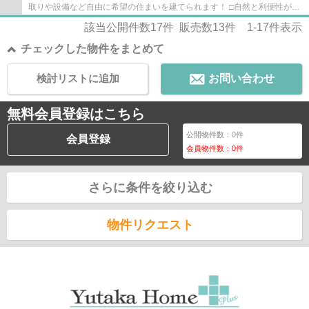
取りや設備など自由に希望の住まいを建てられます！ □自然と利便性が調
和した街並みです♪ □コミュニティを育む5Mの...
該当公開件数
17
件 販売数
13
件
1-17
件表示
チェックした物件をまとめて
検討リストに追加
お問い合わせ
無料会員登録はこちら
公開物件数：
0
件
会員登録
会員物件数：
0
件
さらに条件を絞り込む
物件リクエスト