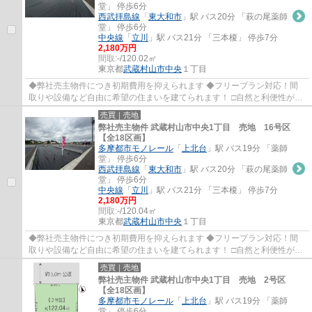
堂」 停歩6分
西武拝島線
「
東大和市
」駅 バス20分 「萩の尾薬師
堂」 停歩6分
中央線
「
立川
」駅 バス21分 「三本榎」 停歩7分
2,180万円
間取:
-/120.02㎡
東京都
武蔵村山市
中央
１丁目
◆弊社売主物件につき初期費用を抑えられます ◆フリープラン対応！間
取りや設備など自由に希望の住まいを建てられます！ □自然と利便性が調
和した街並みです♪ □コミュニティを育む5Mの...
売買｜売地
弊社売主物件 武蔵村山市中央1丁目 売地 16号区
【全18区画】
多摩都市モノレール
「
上北台
」駅 バス19分 「薬師
堂」 停歩6分
西武拝島線
「
東大和市
」駅 バス20分 「萩の尾薬師
堂」 停歩6分
中央線
「
立川
」駅 バス21分 「三本榎」 停歩7分
2,180万円
間取:
-/120.04㎡
東京都
武蔵村山市
中央
１丁目
◆弊社売主物件につき初期費用を抑えられます ◆フリープラン対応！間
取りや設備など自由に希望の住まいを建てられます！ □自然と利便性が調
和した街並みです♪ □コミュニティを育む5Mの...
売買｜売地
弊社売主物件 武蔵村山市中央1丁目 売地 2号区
【全18区画】
多摩都市モノレール
「
上北台
」駅 バス19分 「薬師
堂」 停歩6分