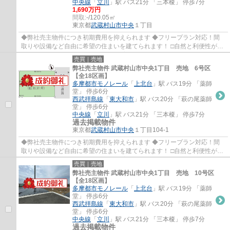
中央線
「
立川
」駅 バス21分 「三本榎」 停歩7分
1,690万円
間取:
-/120.05㎡
東京都
武蔵村山市
中央
１丁目
◆弊社売主物件につき初期費用を抑えられます ◆フリープラン対応！間
取りや設備など自由に希望の住まいを建てられます！ □自然と利便性が調
和した街並みです♪ □コミュニティを育む5Mの...
売買｜売地
弊社売主物件 武蔵村山市中央1丁目 売地 6号区
【全18区画】
多摩都市モノレール
「
上北台
」駅 バス19分 「薬師
堂」 停歩6分
西武拝島線
「
東大和市
」駅 バス20分 「萩の尾薬師
堂」 停歩6分
中央線
「
立川
」駅 バス21分 「三本榎」 停歩7分
過去掲載物件
東京都
武蔵村山市
中央
１丁目104-1
◆弊社売主物件につき初期費用を抑えられます ◆フリープラン対応！間
取りや設備など自由に希望の住まいを建てられます！ □自然と利便性が調
和した街並みです♪ □コミュニティを育む5Mの...
売買｜売地
弊社売主物件 武蔵村山市中央1丁目 売地 10号区
【全18区画】
多摩都市モノレール
「
上北台
」駅 バス19分 「薬師
堂」 停歩6分
西武拝島線
「
東大和市
」駅 バス20分 「萩の尾薬師
堂」 停歩6分
中央線
「
立川
」駅 バス21分 「三本榎」 停歩7分
過去掲載物件