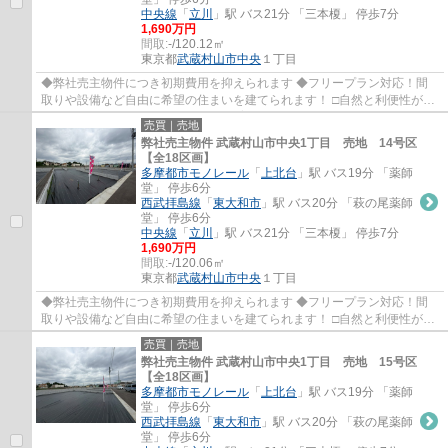
中央線
「
立川
」駅 バス21分 「三本榎」 停歩7分
1,690万円
間取:
-/120.12㎡
東京都
武蔵村山市
中央
１丁目
◆弊社売主物件につき初期費用を抑えられます ◆フリープラン対応！間
取りや設備など自由に希望の住まいを建てられます！ □自然と利便性が調
和した街並みです♪ □コミュニティを育む5Mの...
売買｜売地
弊社売主物件 武蔵村山市中央1丁目 売地 14号区
【全18区画】
多摩都市モノレール
「
上北台
」駅 バス19分 「薬師
堂」 停歩6分
西武拝島線
「
東大和市
」駅 バス20分 「萩の尾薬師
堂」 停歩6分
中央線
「
立川
」駅 バス21分 「三本榎」 停歩7分
1,690万円
間取:
-/120.06㎡
東京都
武蔵村山市
中央
１丁目
◆弊社売主物件につき初期費用を抑えられます ◆フリープラン対応！間
取りや設備など自由に希望の住まいを建てられます！ □自然と利便性が調
和した街並みです♪ □コミュニティを育む5Mの...
売買｜売地
弊社売主物件 武蔵村山市中央1丁目 売地 15号区
【全18区画】
多摩都市モノレール
「
上北台
」駅 バス19分 「薬師
堂」 停歩6分
西武拝島線
「
東大和市
」駅 バス20分 「萩の尾薬師
堂」 停歩6分