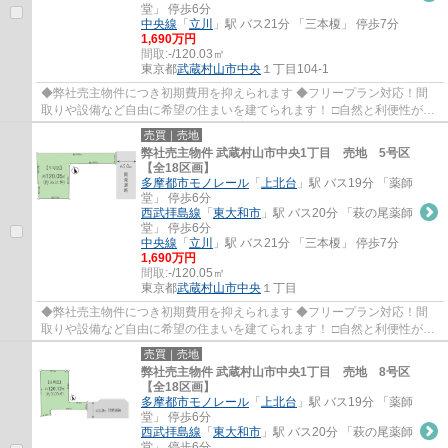
堂」 停歩6分
中央線
「
立川
」駅 バス21分 「三本榎」 停歩7分
1,690万円
間取:
-/120.03㎡
東京都
武蔵村山市
中央
１丁目104-1
◆弊社売主物件につき初期費用を抑えられます ◆フリープラン対応！間
取りや設備など自由に希望の住まいを建てられます！ □自然と利便性が調
和した街並みです♪ □コミュニティを育む5Mの...
売買｜売地
弊社売主物件 武蔵村山市中央1丁目 売地 5号区
【全18区画】
多摩都市モノレール
「
上北台
」駅 バス19分 「薬師
堂」 停歩6分
西武拝島線
「
東大和市
」駅 バス20分 「萩の尾薬師
堂」 停歩6分
中央線
「
立川
」駅 バス21分 「三本榎」 停歩7分
1,690万円
間取:
-/120.05㎡
東京都
武蔵村山市
中央
１丁目
◆弊社売主物件につき初期費用を抑えられます ◆フリープラン対応！間
取りや設備など自由に希望の住まいを建てられます！ □自然と利便性が調
和した街並みです♪ □コミュニティを育む5Mの...
売買｜売地
弊社売主物件 武蔵村山市中央1丁目 売地 8号区
【全18区画】
多摩都市モノレール
「
上北台
」駅 バス19分 「薬師
堂」 停歩6分
西武拝島線
「
東大和市
」駅 バス20分 「萩の尾薬師
堂」 停歩6分