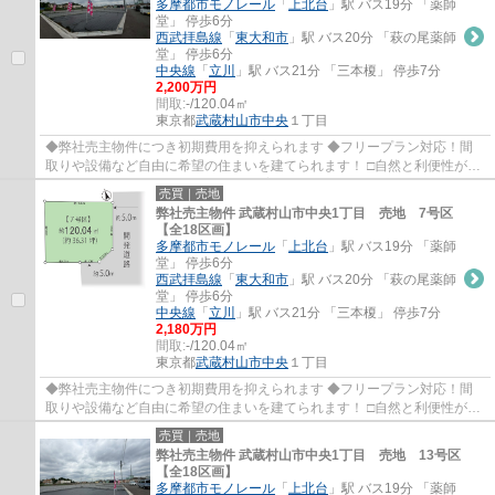
多摩都市モノレール
「
上北台
」駅 バス19分 「薬師
堂」 停歩6分
西武拝島線
「
東大和市
」駅 バス20分 「萩の尾薬師
堂」 停歩6分
中央線
「
立川
」駅 バス21分 「三本榎」 停歩7分
2,200万円
間取:
-/120.04㎡
東京都
武蔵村山市
中央
１丁目
◆弊社売主物件につき初期費用を抑えられます ◆フリープラン対応！間
取りや設備など自由に希望の住まいを建てられます！ □自然と利便性が調
和した街並みです♪ □コミュニティを育む5Mの...
売買｜売地
弊社売主物件 武蔵村山市中央1丁目 売地 7号区
【全18区画】
多摩都市モノレール
「
上北台
」駅 バス19分 「薬師
堂」 停歩6分
西武拝島線
「
東大和市
」駅 バス20分 「萩の尾薬師
堂」 停歩6分
中央線
「
立川
」駅 バス21分 「三本榎」 停歩7分
2,180万円
間取:
-/120.04㎡
東京都
武蔵村山市
中央
１丁目
◆弊社売主物件につき初期費用を抑えられます ◆フリープラン対応！間
取りや設備など自由に希望の住まいを建てられます！ □自然と利便性が調
和した街並みです♪ □コミュニティを育む5Mの...
売買｜売地
弊社売主物件 武蔵村山市中央1丁目 売地 13号区
【全18区画】
多摩都市モノレール
「
上北台
」駅 バス19分 「薬師