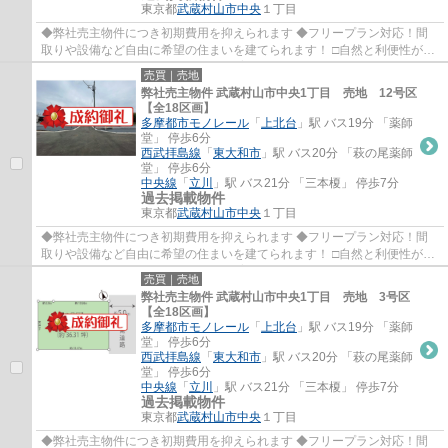
東京都
武蔵村山市
中央
１丁目
◆弊社売主物件につき初期費用を抑えられます ◆フリープラン対応！間
取りや設備など自由に希望の住まいを建てられます！ □自然と利便性が調
和した街並みです♪ □コミュニティを育む5Mの...
売買｜売地
弊社売主物件 武蔵村山市中央1丁目 売地 12号区
【全18区画】
多摩都市モノレール
「
上北台
」駅 バス19分 「薬師
堂」 停歩6分
西武拝島線
「
東大和市
」駅 バス20分 「萩の尾薬師
堂」 停歩6分
中央線
「
立川
」駅 バス21分 「三本榎」 停歩7分
過去掲載物件
東京都
武蔵村山市
中央
１丁目
◆弊社売主物件につき初期費用を抑えられます ◆フリープラン対応！間
取りや設備など自由に希望の住まいを建てられます！ □自然と利便性が調
和した街並みです♪ □コミュニティを育む5Mの...
売買｜売地
弊社売主物件 武蔵村山市中央1丁目 売地 3号区
【全18区画】
多摩都市モノレール
「
上北台
」駅 バス19分 「薬師
堂」 停歩6分
西武拝島線
「
東大和市
」駅 バス20分 「萩の尾薬師
堂」 停歩6分
中央線
「
立川
」駅 バス21分 「三本榎」 停歩7分
過去掲載物件
東京都
武蔵村山市
中央
１丁目
◆弊社売主物件につき初期費用を抑えられます ◆フリープラン対応！間