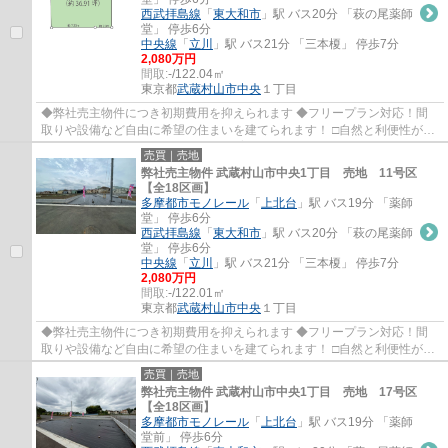
西武拝島線
「
東大和市
」駅 バス20分 「萩の尾薬師
堂」 停歩6分
中央線
「
立川
」駅 バス21分 「三本榎」 停歩7分
2,080万円
間取:
-/122.04㎡
東京都
武蔵村山市
中央
１丁目
◆弊社売主物件につき初期費用を抑えられます ◆フリープラン対応！間
取りや設備など自由に希望の住まいを建てられます！ □自然と利便性が調
和した街並みです♪ □コミュニティを育む5Mの...
売買｜売地
弊社売主物件 武蔵村山市中央1丁目 売地 11号区
【全18区画】
多摩都市モノレール
「
上北台
」駅 バス19分 「薬師
堂」 停歩6分
西武拝島線
「
東大和市
」駅 バス20分 「萩の尾薬師
堂」 停歩6分
中央線
「
立川
」駅 バス21分 「三本榎」 停歩7分
2,080万円
間取:
-/122.01㎡
東京都
武蔵村山市
中央
１丁目
◆弊社売主物件につき初期費用を抑えられます ◆フリープラン対応！間
取りや設備など自由に希望の住まいを建てられます！ □自然と利便性が調
和した街並みです♪ □コミュニティを育む5Mの...
売買｜売地
弊社売主物件 武蔵村山市中央1丁目 売地 17号区
【全18区画】
多摩都市モノレール
「
上北台
」駅 バス19分 「薬師
堂前」 停歩6分