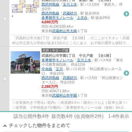
武蔵村山市大南1丁目 新築戸建 【全3棟】
西武拝島線
「
玉川上水
」駅 バス10分 「東経大」 停
歩2分
西武拝島線
「
武蔵砂川
」駅 徒歩26分
多摩都市モノレール
「
上北台
」駅 徒歩29分
4,090万円
間取:
4LDK/100.44㎡
東京都
武蔵村山市
大南
１丁目
「武蔵村山市大南1丁目 新築戸建 【全3棟】」のここがイチオシ！武蔵
村山市立第九小学校が徒歩13分のところにあり、お子様の通学も便利で
す！建物面積は100.44㎡です！交通面を重視...
売買｜中古一戸建
武蔵村山市学園1丁目 中古戸建 【全1棟】
多摩都市モノレール
「
玉川上水
」駅 バス9分 「東京
小児療育病院南」 停歩12分
中央線
「
立川
」駅 バス31分 「村山医療センター入
口」 停歩10分
西武拝島線
「
武蔵砂川
」駅 バス5分 「村山医療セン
ター入口」 停歩10分
2,280万円
間取:
4DK/71.88㎡
東京都
武蔵村山市
学園
１丁目
◇全室南向きで明るい室内♪ ◇南道路6.0ｍ！陽当たりもよく駐車も楽々♪
◇保育園、小学校徒歩7分圏内♪ ◇多摩都市モノレール線（仮称）No.2新
駅予定地まで徒歩約5分！ ◇約6帖の和室が2カ所...
該当公開件数
4
件 販売数
4
件 (会員物件
2
件)
1-4
件表示
チェックした物件をまとめて