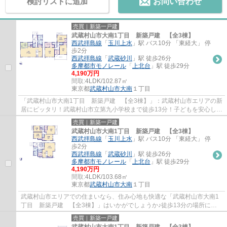
検討リストに追加
お問い合わせ
売買｜新築一戸建
武蔵村山市大南1丁目 新築戸建 【全3棟】
西武拝島線
「
玉川上水
」駅 バス10分 「東経大」 停
歩2分
西武拝島線
「
武蔵砂川
」駅 徒歩26分
多摩都市モノレール
「
上北台
」駅 徒歩29分
4,190万円
間取:
4LDK/102.87㎡
東京都
武蔵村山市
大南
１丁目
「武蔵村山市大南1丁目 新築戸建 【全3棟】」：武蔵村山市エリアの新
居にピッタリ！武蔵村山市立第九小学校まで徒歩13分！子どもを安心して
学校に通わせたいファミリーにおすすめで...
売買｜新築一戸建
武蔵村山市大南1丁目 新築戸建 【全3棟】
西武拝島線
「
玉川上水
」駅 バス10分 「東経大」 停
歩2分
西武拝島線
「
武蔵砂川
」駅 徒歩26分
多摩都市モノレール
「
上北台
」駅 徒歩29分
4,190万円
間取:
4LDK/103.68㎡
東京都
武蔵村山市
大南
１丁目
武蔵村山市エリアでの住まいなら、住み心地も快適な「武蔵村山市大南1
丁目 新築戸建 【全3棟】」はいかがでしょうか♪徒歩13分の場所に武
蔵村山市立第九小学校があります♪モニターか...
売買｜新築一戸建