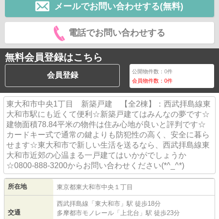
メールでお問い合わせする(無料)
電話でお問い合わせする
無料会員登録はこちら
公開物件数：
0
件
会員登録
会員物件数：
0
件
東大和市中央1丁目 新築戸建 【全2棟】：西武拝島線東
大和市駅にも近くて便利☆新築戸建てはみんなの夢です☆
建物面積78.84平米の物件は住み心地が良いと評判です☆
カードキー式で通常の鍵よりも防犯性の高く、安全に暮ら
せます☆東大和市で新しい生活を送るなら、西武拝島線東
大和市近郊の心温まる一戸建てはいかがでしょうか
☆0800-888-3200からお問い合わせください(*^_^*)
所在地
東京都
東大和市
中央
１丁目
西武拝島線
「
東大和市
」駅 徒歩18分
交通
多摩都市モノレール
「
上北台
」駅 徒歩23分