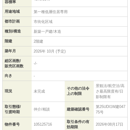
容積率
用途地域
第一種低層住居専用
都市計画
市街化区域
種別/構造
新築一戸建/木造
階建
2階建
築年月
2026年 10月 (予定)
総区画数/
-/-
販売区画数
向き
-
景観法/航空法/高
その他の法令
現況
未完成
さ最高限度有/日
上の制限
影制限有
取引態様/
第25UDI1W建047
仲介/相談
建築確認番号
引渡時期
75号
取引条件の有
物件番号
105125716
2026年08月17日
効期限