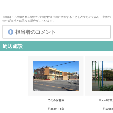
※地図上に表示される物件の位置は付近住所に所在することを表すものであり、実際の
物件所在地とは異なる場合がございます。
担当者のコメント
周辺施設
のぞみ保育園
東大和市立
約383m／5分
約1055