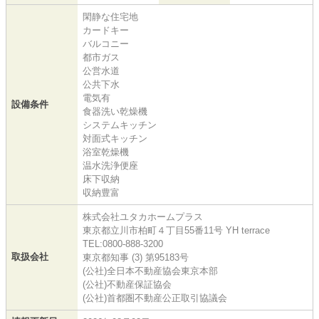
閑静な住宅地
カードキー
バルコニー
都市ガス
公営水道
公共下水
電気有
設備条件
食器洗い乾燥機
システムキッチン
対面式キッチン
浴室乾燥機
温水洗浄便座
床下収納
収納豊富
株式会社ユタカホームプラス
東京都立川市柏町４丁目55番11号 YH terrace
TEL:0800-888-3200
取扱会社
東京都知事 (3) 第95183号
(公社)全日本不動産協会東京本部
(公社)不動産保証協会
(公社)首都圏不動産公正取引協議会