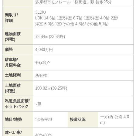
多摩都市モノレール
「
桜街道
」駅 徒歩25分
3LDK/
間取り/
LDK 14.6帖 1室
/
洋室 6.7帖 1室
/
洋室 4.0帖 2室
/
詳細
洋室 6.0帖 1室
/
その他 4.3帖
/
その他 5.7帖
建物面積
78.84㎡(23.84坪)
(坪数)
価格
4,080万円
駐車場/
有(2台)/-
月額料金
土地権利
所有権
土地面積
100.02㎡(30.25坪)
(坪数)
私道負担面積/
-/無
セットバック
一方(西 公道 4.0
地目/地勢
宅地/平坦
接道状況
m)
建ぺい率/
40%/80%