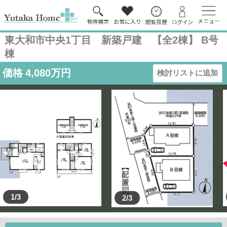
東大和市中央1丁目 新築戸建 【全2棟】 B号
棟
価格
4,080
万円
検討リストに追加
1/3
2/3