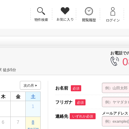
お気に入り
物件検索
閲覧履歴
ログイン
お電話で
0
 徒歩5分
お名前
必須
木
金
土
フリガナ
必須
30
31
1
メールアドレス
連絡先
いずれか必須
6
7
8