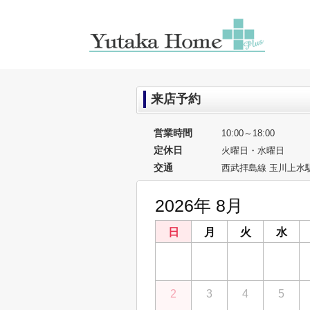
来店予約
営業時間
10:00～18:00
定休日
火曜日・水曜日
交通
西武拝島線 玉川上水駅
2026年 8月
日
月
火
水
26
27
28
29
2
3
4
5