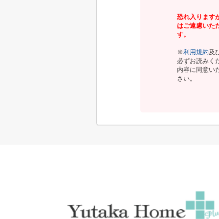
恐れ入ります
はご遠慮いた
す。
※
利用規約
及
必ずお読みく
内容に同意い
さい。