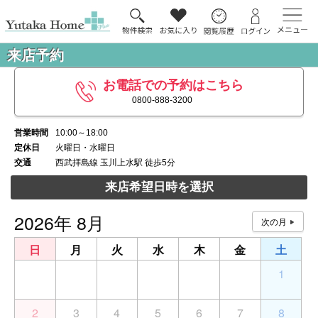
来店予約
お電話での予約はこちら
0800-888-3200
営業時間
10:00～18:00
定休日
火曜日・水曜日
交通
西武拝島線 玉川上水駅 徒歩5分
来店希望日時を選択
2026年 8月
日
月
火
水
木
金
土
26
27
28
29
30
31
1
2
3
4
5
6
7
8