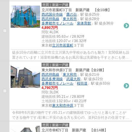
ス東大和」まで486mです◎今回ご紹介してい...
売買｜新築一戸建
立川市若葉町3丁目 新築戸建 【全10棟】
西武国分寺線
「
鷹の台
」駅 徒歩25分
西武拝島線
「
東大和市
」駅 徒歩28分
多摩都市モノレール
「
泉体育館
」駅 徒歩36分
4,890万円
間取:
4LDK
建物面積:
95.63㎡ / 28.92坪
土地面積:
120.07㎡ / 36.32坪
東京都
立川市
若葉町
３丁目
徒歩10分の距離に立川市立立川第九中学校があるのも魅力！玄関収納も設
置されています！浴室乾燥機のあるお風呂場は洗濯物を干すときにも便利
です！西武国分寺線鷹の台近辺にある戸建...
売買｜新築一戸建
東大和市仲原3丁目 新築戸建【全2棟】
西武拝島線
「
東大和市
」駅 徒歩21分
西武多摩湖線
「
武蔵大和
」駅 徒歩22分
多摩都市モノレール
「
桜街道
」駅 徒歩33分
4,790万円
間取:
3LDK
建物面積:
95.21㎡ / 28.80坪
土地面積:
132.93㎡ / 40.21坪
東京都
東大和市
仲原
３丁目
令和8年6月築の物件です♪95.21㎡の建物面積でゆったりと暮らすことが
できる物件です♪駐車に不安のある方も安心の、並列2台付きの住居です♪
西武拝島線東大和市周辺で戸建てをお求めなら...
売買｜新築一戸建
立川市幸町5丁目 新築戸建 【全14棟】