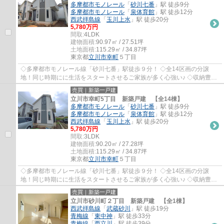
多摩都市モノレール
「
砂川七番
」駅 徒歩9分
多摩都市モノレール
「
泉体育館
」駅 徒歩12分
西武拝島線
「
玉川上水
」駅 徒歩20分
5,780万円
間取:
4LDK
建物面積:
90.97㎡ / 27.51坪
土地面積:
115.29㎡ / 34.87坪
東京都
立川市
幸町
５丁目
◇多摩都市モノレール線「砂川七番」駅徒歩９分！ ◇全14区画の分譲
地！同じ時期にに生活をスタートさせるご家族が多く心強い♪ ◇収納豊富
な4LDK+並列駐車2台分！ ◇前面道路幅6.0mで駐車...
売買｜新築一戸建
立川市幸町5丁目 新築戸建 【全14棟】
多摩都市モノレール
「
砂川七番
」駅 徒歩9分
多摩都市モノレール
「
泉体育館
」駅 徒歩12分
西武拝島線
「
玉川上水
」駅 徒歩20分
5,780万円
間取:
3LDK
建物面積:
90.20㎡ / 27.28坪
土地面積:
115.29㎡ / 34.87坪
東京都
立川市
幸町
５丁目
◇多摩都市モノレール線「砂川七番」駅徒歩９分！ ◇全14区画の分譲
地！同じ時期にに生活をスタートさせるご家族が多く心強い♪ ◇収納豊富
な4LDK+並列駐車2台分！ ◇前面道路幅6.0mで駐車...
売買｜新築一戸建
立川市砂川町２丁目 新築戸建 【全1棟】
西武拝島線
「
武蔵砂川
」駅 徒歩19分
青梅線
「
東中神
」駅 徒歩33分
青梅線
「
西立川
」駅 徒歩39分