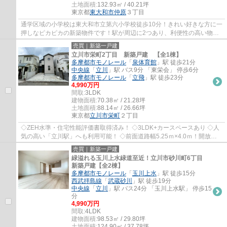
土地面積:
132.93㎡ / 40.21坪
東京都
東大和市
仲原
３丁目
通学区域の小学校は東大和市立第六小学校徒歩10分！きれい好きな方に一
押しなピカピカの新築物件です！駅が周辺に2つあり、利便性の高い物件
です！こちらの土地は前面道路6m以上です！...
売買｜新築一戸建
立川市栄町2丁目 新築戸建 【全1棟】
多摩都市モノレール
「
泉体育館
」駅 徒歩21分
中央線
「
立川
」駅 バス9分 「東栄会」 停歩6分
多摩都市モノレール
「
立飛
」駅 徒歩23分
4,990万円
間取:
3LDK
建物面積:
70.38㎡ / 21.28坪
土地面積:
88.14㎡ / 26.66坪
東京都
立川市
栄町
２丁目
◇ZEH水準・住宅性能評価書取得済み！ ◇3LDK+カースペースあり ◇人
気の高い「立川駅」へも利用可能！ ◇前面道路幅5.25ｍ×4.0ｍ！開放感
のある角 ◇小屋裏収納や玄関収納など収納豊富 ◇南...
売買｜新築一戸建
緑溢れる玉川上水緑道至近！立川市砂川町6丁目
新築戸建【全2棟】
多摩都市モノレール
「
玉川上水
」駅 徒歩15分
西武拝島線
「
武蔵砂川
」駅 徒歩19分
中央線
「
立川
」駅 バス24分 「玉川上水駅」 停歩15
分
4,990万円
間取:
4LDK
建物面積:
98.53㎡ / 29.80坪
土地面積:
124.90㎡ / 37.78坪