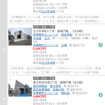
間取:
4LDK
建物面積:
91.70㎡ / 27.73坪
土地面積:
115.05㎡ / 34.8坪
東京都
立川市
幸町
５丁目
◇多摩都市モノレール線「砂川七番」駅徒歩10分 ◇全10区画の分譲地！
同じ時期にに生活をスタートさせるご家族が多く心強い♪ ◇収納豊富な
4LDK+駐車2台分！ ◇前面道路幅6.0mで駐車が苦手...
売買｜新築一戸建
立川市栄町2丁目 新築戸建 【全2棟】
多摩都市モノレール
「
泉体育館
」駅 徒歩20分
中央線
「
立川
」駅 バス17分 「昭和第一学園」 停歩
3分
多摩都市モノレール
「
立飛
」駅 徒歩21分
5,290万円
間取:
3LDK
建物面積:
84.46㎡ / 25.54坪
土地面積:
106.31㎡ / 32.15坪
東京都
立川市
栄町
２丁目
◇ZEH水準・安心の長期優良住宅！ ◇3LDK+カースペース２台分（車種
による） ◇人気の高い「立川駅」へも利用可能！ ◇ロフトや床下収納な
ど収納豊富 ◇南向きにつき陽当り良好！明るい室内...
売買｜新築一戸建
東大和市仲原3丁目 新築戸建【全2棟】
西武拝島線
「
東大和市
」駅 徒歩21分
西武多摩湖線
「
武蔵大和
」駅 徒歩22分
多摩都市モノレール
「
桜街道
」駅 徒歩33分
4,890万円
間取:
3LDK
建物面積:
97.81㎡ / 29.58坪