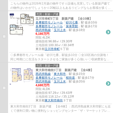
こちらの物件は2026年2月築の物件です☆設備も充実している新築戸建て
の物件はいかがでしょうか☆20帖以上もあるリビングならお客様が多くて
も安心です☆トイレが2ヶ所にあるので複数人で...
売買｜新築一戸建
立川市幸町5丁目 新築戸建 【全10棟】
多摩都市モノレール
「
砂川七番
」駅 徒歩10分
多摩都市モノレール
「
泉体育館
」駅 徒歩17分
西武拝島線
「
玉川上水
」駅 徒歩18分
6,180万円
間取:
4LDK
建物面積:
96.88㎡ / 29.30坪
土地面積:
100.30㎡ / 30.34坪
東京都
立川市
幸町
５丁目
◇多摩都市モノレール線「砂川七番」駅徒歩10分 ◇全10区画の分譲地！
同じ時期にに生活をスタートさせるご家族が多く心強い♪ ◇収納豊富な
4LDK+駐車2台分！ ◇前面道路幅6.0mで駐車が苦手...
売買｜新築一戸建
東大和市南街3丁目 新築戸建 【全4棟】
西武拝島線
「
東大和市
」駅 徒歩15分
多摩都市モノレール
「
桜街道
」駅 徒歩17分
西武拝島線
「
玉川上水
」駅 徒歩20分
4,680万円
間取:
4LDK
建物面積:
97.29㎡ / 29.43坪
土地面積:
116.12㎡ / 35.12坪
東京都
東大和市
南街
３丁目
東大和市南街3丁目 新築戸建 【全4棟】：西武拝島線東大和市駅にも近
くて便利◎買い物に便利なショッピングセンター「ザ・マーケットプレイ