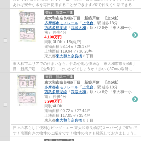
あれば安全な水を毎日使用することができます♪皆で仲良く生活できる
4LDKの物件情報はこちらです♪システムキッチン...
売買｜新築一戸建
東大和市奈良橋6丁目 新築戸建 【全5棟】
多摩都市モノレール
「
上北台
」駅 徒歩18分
西武多摩湖線
「
武蔵大和
」駅 バス8分 「東大和一小
南」 停歩4分
4,190万円
間取:
3LDK＋1S(納戸)
建物面積:
93.14㎡ / 28.17坪
土地面積:
119.94㎡ / 36.28坪
東京都
東大和市
奈良橋
６丁目
東大和市エリアでの住まいなら、住み心地も快適な「東大和市奈良橋6丁
目 新築戸建 【全5棟】」はいかがでしょうか！歩いて87mの場所に、
ビッグ・エー 東大和奈良橋店があります！ユ...
売買｜新築一戸建
東大和市奈良橋6丁目 新築戸建 【全5棟】
多摩都市モノレール
「
上北台
」駅 徒歩18分
西武多摩湖線
「
武蔵大和
」駅 バス8分 「東大和一小
南」 停歩4分
3,990万円
間取:
4LDK
建物面積:
90.72㎡ / 27.44坪
土地面積:
117.05㎡ / 35.4坪
東京都
東大和市
奈良橋
６丁目
日々の暮らしに便利なビッグ・エー 東大和奈良橋店(スーパー)まで87mで
す！南西向きの物件のご紹介です！物件の向きも確認しておきましょう！
建設住宅性能評価付なので万一の時も専門...