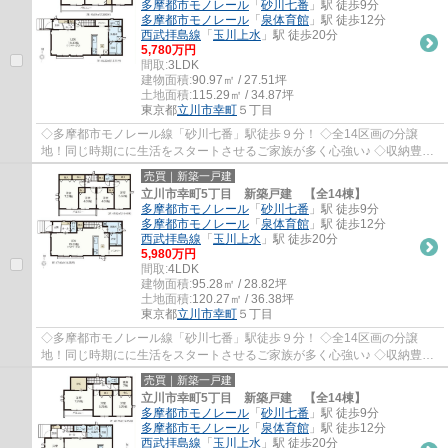
多摩都市モノレール
「
砂川七番
」駅 徒歩9分
多摩都市モノレール
「
泉体育館
」駅 徒歩12分
西武拝島線
「
玉川上水
」駅 徒歩20分
5,780万円
間取:
3LDK
建物面積:
90.97㎡ / 27.51坪
土地面積:
115.29㎡ / 34.87坪
東京都
立川市
幸町
５丁目
◇多摩都市モノレール線「砂川七番」駅徒歩９分！ ◇全14区画の分譲
地！同じ時期にに生活をスタートさせるご家族が多く心強い♪ ◇収納豊富
な4LDK+並列駐車2台分！ ◇前面道路幅6.0mで駐車...
売買｜新築一戸建
立川市幸町5丁目 新築戸建 【全14棟】
多摩都市モノレール
「
砂川七番
」駅 徒歩9分
多摩都市モノレール
「
泉体育館
」駅 徒歩12分
西武拝島線
「
玉川上水
」駅 徒歩20分
5,980万円
間取:
4LDK
建物面積:
95.28㎡ / 28.82坪
土地面積:
120.27㎡ / 36.38坪
東京都
立川市
幸町
５丁目
◇多摩都市モノレール線「砂川七番」駅徒歩９分！ ◇全14区画の分譲
地！同じ時期にに生活をスタートさせるご家族が多く心強い♪ ◇収納豊富
な4LDK+並列駐車2台分！ ◇前面道路幅6.0mで駐車...
売買｜新築一戸建
立川市幸町5丁目 新築戸建 【全14棟】
多摩都市モノレール
「
砂川七番
」駅 徒歩9分
多摩都市モノレール
「
泉体育館
」駅 徒歩12分
西武拝島線
「
玉川上水
」駅 徒歩20分