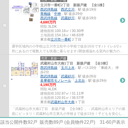
売買｜新築一戸建
立川市一番町2丁目 新築戸建 【全1棟】
西武拝島線
「
西武立川
」駅 徒歩19分
青梅線
「
中神
」駅 徒歩29分
西武拝島線
「
武蔵砂川
」駅 徒歩18分
4,680万円
間取:
3LDK
建物面積:
100.18㎡ / 30.30坪
土地面積:
154.16㎡ / 46.63坪
東京都
立川市
一番町
２丁目
通学区域内の小学校は立川市立松中小学校で徒歩16分です♪トイレが2ヶ
所にあるので複数人でも快適に暮らせます♪開放感溢れる室内が魅力の、
3LDKの物件はこちらです♪立川市の不動産情報...
売買｜新築一戸建
武蔵村山市大南1丁目 新築戸建 【全3棟】
西武拝島線
「
玉川上水
」駅 バス10分 「東経大」 停
歩2分
西武拝島線
「
武蔵砂川
」駅 徒歩26分
多摩都市モノレール
「
上北台
」駅 徒歩29分
4,190万円
間取:
4LDK
建物面積:
102.87㎡ / 31.11坪
土地面積:
120.91㎡ / 36.57坪
東京都
武蔵村山市
大南
１丁目
「武蔵村山市大南1丁目 新築戸建 【全3棟】」：武蔵村山市エリアの新
居にピッタリ！武蔵村山市立第九小学校まで徒歩13分！子どもを安心して
学校に通わせたいファミリーにおすすめで...
該当公開件数
92
戸 販売数
89
戸 (会員物件
22
戸)
31-60
戸表示