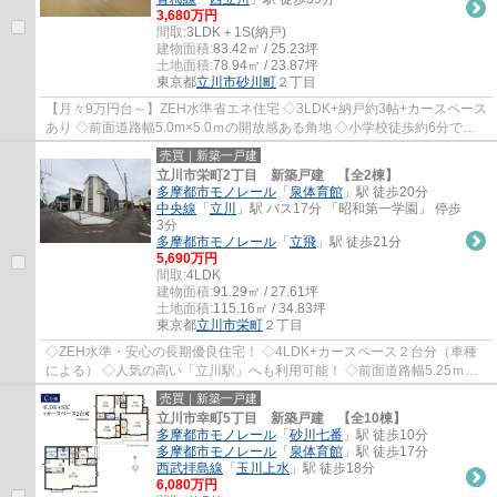
3,680万円
間取:
3LDK＋1S(納戸)
建物面積:
83.42㎡ / 25.23坪
土地面積:
78.94㎡ / 23.87坪
東京都
立川市
砂川町
２丁目
【月々9万円台～】ZEH水準省エネ住宅 ◇3LDK+納戸約3帖+カースペース
あり ◇前面道路幅5.0m×5.0ｍの開放感ある角地 ◇小学校徒歩約6分でお
子様の通学も安心 ◇約16.5帖のゆとりあるリビン...
売買｜新築一戸建
立川市栄町2丁目 新築戸建 【全2棟】
多摩都市モノレール
「
泉体育館
」駅 徒歩20分
中央線
「
立川
」駅 バス17分 「昭和第一学園」 停歩
3分
多摩都市モノレール
「
立飛
」駅 徒歩21分
5,690万円
間取:
4LDK
建物面積:
91.29㎡ / 27.61坪
土地面積:
115.16㎡ / 34.83坪
東京都
立川市
栄町
２丁目
◇ZEH水準・安心の長期優良住宅！ ◇4LDK+カースペース２台分（車種
による） ◇人気の高い「立川駅」へも利用可能！ ◇前面道路幅5.25ｍ
×4.0ｍ！開放感のある角地♪ ◇ロフトや床下収納など...
売買｜新築一戸建
立川市幸町5丁目 新築戸建 【全10棟】
多摩都市モノレール
「
砂川七番
」駅 徒歩10分
多摩都市モノレール
「
泉体育館
」駅 徒歩17分
西武拝島線
「
玉川上水
」駅 徒歩18分
6,080万円