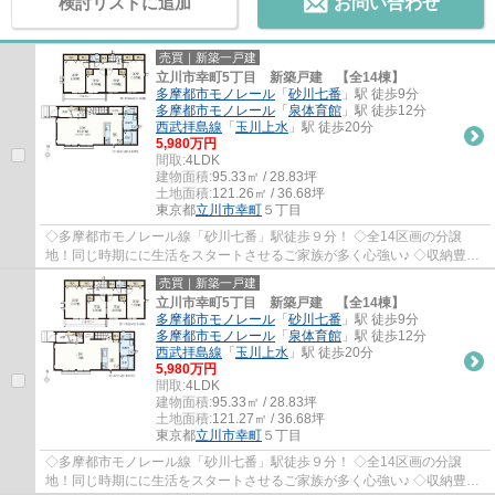
検討リストに追加
お問い合わせ
売買｜新築一戸建
立川市幸町5丁目 新築戸建 【全14棟】
多摩都市モノレール
「
砂川七番
」駅 徒歩9分
多摩都市モノレール
「
泉体育館
」駅 徒歩12分
西武拝島線
「
玉川上水
」駅 徒歩20分
5,980万円
間取:
4LDK
建物面積:
95.33㎡ / 28.83坪
土地面積:
121.26㎡ / 36.68坪
東京都
立川市
幸町
５丁目
◇多摩都市モノレール線「砂川七番」駅徒歩９分！ ◇全14区画の分譲
地！同じ時期にに生活をスタートさせるご家族が多く心強い♪ ◇収納豊富
な4LDK+並列駐車2台分！ ◇前面道路幅6.0mで駐車...
売買｜新築一戸建
立川市幸町5丁目 新築戸建 【全14棟】
多摩都市モノレール
「
砂川七番
」駅 徒歩9分
多摩都市モノレール
「
泉体育館
」駅 徒歩12分
西武拝島線
「
玉川上水
」駅 徒歩20分
5,980万円
間取:
4LDK
建物面積:
95.33㎡ / 28.83坪
土地面積:
121.27㎡ / 36.68坪
東京都
立川市
幸町
５丁目
◇多摩都市モノレール線「砂川七番」駅徒歩９分！ ◇全14区画の分譲
地！同じ時期にに生活をスタートさせるご家族が多く心強い♪ ◇収納豊富