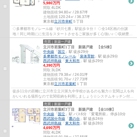
5,980万円
間取:
4LDK
建物面積:
94.80㎡ / 28.67坪
土地面積:
120.24㎡ / 36.37坪
東京都
立川市
幸町
５丁目
◇多摩都市モノレール線「砂川七番」駅徒歩９分！ ◇全14区画の分譲
地！同じ時期にに生活をスタートさせるご家族が多く心強い♪ ◇収納豊富
な4LDK+並列駐車2台分！ ◇前面道路幅6.0mで駐車...
売買｜新築一戸建
立川市若葉町1丁目 新築戸建 【全5棟】
中央線
「
国立
」駅 徒歩29分
多摩都市モノレール
「
泉体育館
」駅 徒歩29分
西武拝島線
「
東大和市
」駅 徒歩29分
4,390万円
間取:
3LDK
建物面積:
79.38㎡ / 24.01坪
土地面積:
91.70㎡ / 27.73坪
東京都
立川市
若葉町
１丁目
徒歩11分の距離に立川市立立川第九中学校があるのも魅力☆玄関は人を向
かいいれる場所なので玄関収納を利用しましょう☆システムキッチン付き
の物件で作業効率がとても良くなります☆ご希...
売買｜新築一戸建
立川市若葉町3丁目 新築戸建 【全10棟】
中央線
「
国立
」駅 バス6分 「変電所前」 停歩10分
西武国分寺線
「
鷹の台
」駅 徒歩24分
西武拝島線
「
東大和市
」駅 徒歩28分
4,690万円
間取:
4LDK