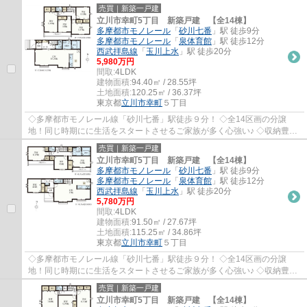
な4LDK+並列駐車2台分！ ◇前面道路幅6.0mで駐車...
売買｜新築一戸建
立川市幸町5丁目 新築戸建 【全14棟】
多摩都市モノレール
「
砂川七番
」駅 徒歩9分
多摩都市モノレール
「
泉体育館
」駅 徒歩12分
西武拝島線
「
玉川上水
」駅 徒歩20分
5,980万円
間取:
4LDK
建物面積:
94.40㎡ / 28.55坪
土地面積:
120.25㎡ / 36.37坪
東京都
立川市
幸町
５丁目
◇多摩都市モノレール線「砂川七番」駅徒歩９分！ ◇全14区画の分譲
地！同じ時期にに生活をスタートさせるご家族が多く心強い♪ ◇収納豊富
な4LDK+並列駐車2台分！ ◇前面道路幅6.0mで駐車...
売買｜新築一戸建
立川市幸町5丁目 新築戸建 【全14棟】
多摩都市モノレール
「
砂川七番
」駅 徒歩9分
多摩都市モノレール
「
泉体育館
」駅 徒歩12分
西武拝島線
「
玉川上水
」駅 徒歩20分
5,780万円
間取:
4LDK
建物面積:
91.50㎡ / 27.67坪
土地面積:
115.25㎡ / 34.86坪
東京都
立川市
幸町
５丁目
◇多摩都市モノレール線「砂川七番」駅徒歩９分！ ◇全14区画の分譲
地！同じ時期にに生活をスタートさせるご家族が多く心強い♪ ◇収納豊富
な4LDK+並列駐車2台分！ ◇前面道路幅6.0mで駐車...
売買｜新築一戸建
立川市幸町5丁目 新築戸建 【全14棟】