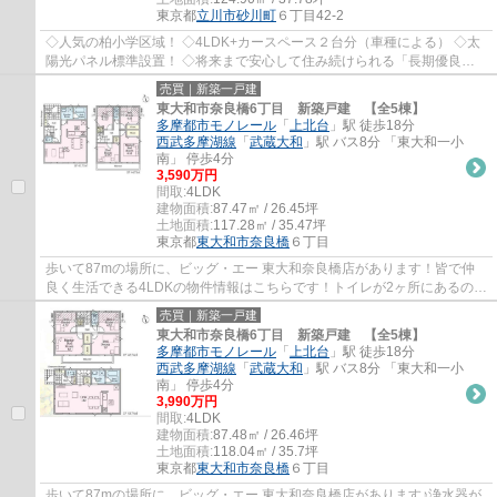
東京都
立川市
砂川町
６丁目42-2
◇人気の柏小学区域！ ◇4LDK+カースペース２台分（車種による） ◇太
陽光パネル標準設置！ ◇将来まで安心して住み続けられる「長期優良住
宅」仕様 ◇前面道路幅6.0mで駐車が苦手な方でも...
売買｜新築一戸建
東大和市奈良橋6丁目 新築戸建 【全5棟】
多摩都市モノレール
「
上北台
」駅 徒歩18分
西武多摩湖線
「
武蔵大和
」駅 バス8分 「東大和一小
南」 停歩4分
3,590万円
間取:
4LDK
建物面積:
87.47㎡ / 26.45坪
土地面積:
117.28㎡ / 35.47坪
東京都
東大和市
奈良橋
６丁目
歩いて87mの場所に、ビッグ・エー 東大和奈良橋店があります！皆で仲
良く生活できる4LDKの物件情報はこちらです！トイレが2ヶ所にあるので
複数人でも快適に暮らせます！交通に便利な多...
売買｜新築一戸建
東大和市奈良橋6丁目 新築戸建 【全5棟】
多摩都市モノレール
「
上北台
」駅 徒歩18分
西武多摩湖線
「
武蔵大和
」駅 バス8分 「東大和一小
南」 停歩4分
3,990万円
間取:
4LDK
建物面積:
87.48㎡ / 26.46坪
土地面積:
118.04㎡ / 35.7坪
東京都
東大和市
奈良橋
６丁目
歩いて87mの場所に、ビッグ・エー 東大和奈良橋店があります♪浄水器が