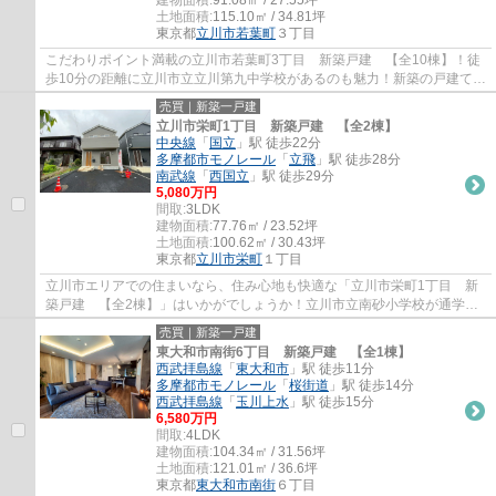
建物面積:
91.08㎡ / 27.55坪
土地面積:
115.10㎡ / 34.81坪
東京都
立川市
若葉町
３丁目
こだわりポイント満載の立川市若葉町3丁目 新築戸建 【全10棟】！徒
歩10分の距離に立川市立立川第九中学校があるのも魅力！新築の戸建て物
件で、夢のマイホーム生活を送りませんか！...
売買｜新築一戸建
立川市栄町1丁目 新築戸建 【全2棟】
中央線
「
国立
」駅 徒歩22分
多摩都市モノレール
「
立飛
」駅 徒歩28分
南武線
「
西国立
」駅 徒歩29分
5,080万円
間取:
3LDK
建物面積:
77.76㎡ / 23.52坪
土地面積:
100.62㎡ / 30.43坪
東京都
立川市
栄町
１丁目
立川市エリアでの住まいなら、住み心地も快適な「立川市栄町1丁目 新
築戸建 【全2棟】」はいかがでしょうか！立川市立南砂小学校が通学範
囲内、学校まで徒歩5分！システムキッチン付...
売買｜新築一戸建
東大和市南街6丁目 新築戸建 【全1棟】
西武拝島線
「
東大和市
」駅 徒歩11分
多摩都市モノレール
「
桜街道
」駅 徒歩14分
西武拝島線
「
玉川上水
」駅 徒歩15分
6,580万円
間取:
4LDK
建物面積:
104.34㎡ / 31.56坪
土地面積:
121.01㎡ / 36.6坪
東京都
東大和市
南街
６丁目