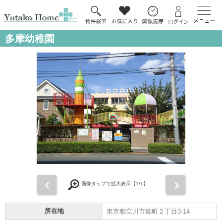
多摩幼稚園
前
次
画像タップで拡大表示【
1
/1】
所在地
東京都立川市錦町２丁目3-14