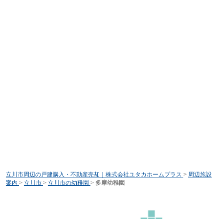
立川市周辺の戸建購入・不動産売却｜株式会社ユタカホームプラス
>
周辺施設
案内
>
立川市
>
立川市の幼稚園
>
多摩幼稚園