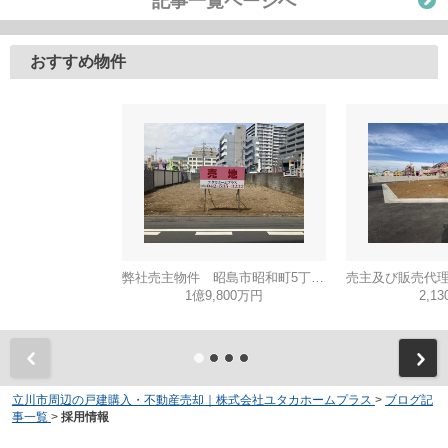
記事一覧ページへ
おすすめ物件
弊社売主物件 昭島市昭和町5丁目 売地 【全1区画】
1億9,800万円
2,1
立川市周辺の戸建購入・不動産売却｜株式会社ユタカホームプラス
>
ブログ記
事一覧
>
採用情報