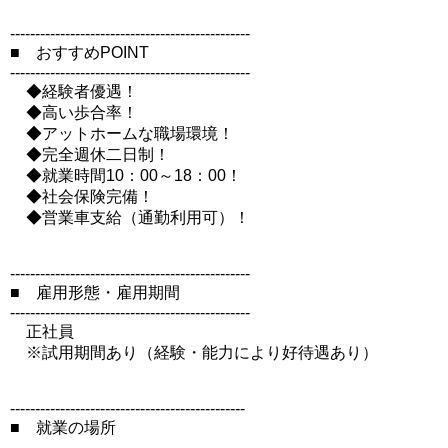
------------------------------------------------
■ おすすめPOINT
------------------------------------------------
◆経験者優遇！
◆高い歩合率！
◆アットホームな職場環境！
◆完全週休二日制！
◆就業時間10：00～18：00！
◆社会保険完備！
◆営業車支給（通勤利用可）！
------------------------------------------------
■ 雇用形態・雇用期間
------------------------------------------------
正社員
※試用期間あり（経験・能力により好待遇あり）
-----------------------------------------------
■ 就業の場所
------------------------------------------------