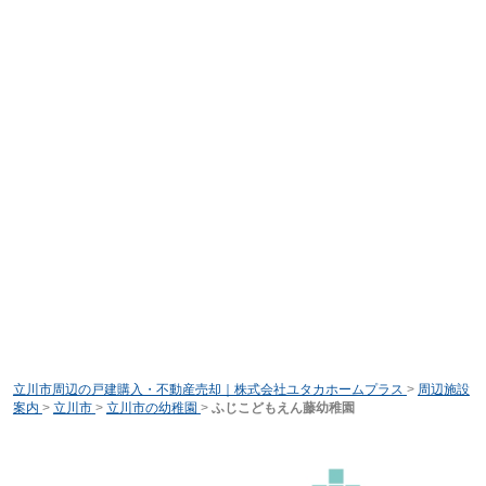
立川市周辺の戸建購入・不動産売却｜株式会社ユタカホームプラス
>
周辺施設
案内
>
立川市
>
立川市の幼稚園
>
ふじこどもえん藤幼稚園