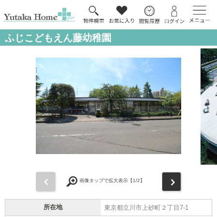
ふじこどもえん藤幼稚園
前
次
画像タップで拡大表示【
1
/2】
所在地
東京都立川市上砂町２丁目7-1