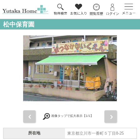
松中保育園
前
次
画像タップで拡大表示【
1
/1】
所在地
東京都立川市一番町５丁目8-25