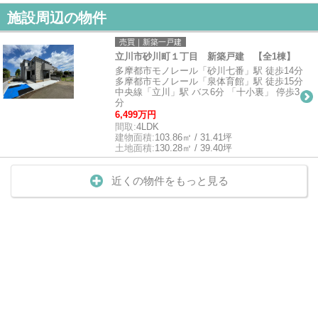
施設周辺の物件
売買｜新築一戸建
立川市砂川町１丁目 新築戸建 【全1棟】
多摩都市モノレール「砂川七番」駅 徒歩14分
多摩都市モノレール「泉体育館」駅 徒歩15分
中央線「立川」駅 バス6分 「十小裏」 停歩3
分
6,499万円
間取:
4LDK
建物面積:
103.86㎡ / 31.41坪
土地面積:
130.28㎡ / 39.40坪
近くの物件をもっと見る