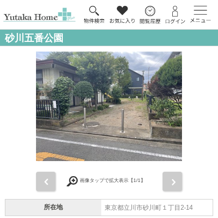
砂川五番公園
前
次
画像タップで拡大表示【
1
/1】
所在地
東京都立川市砂川町１丁目2-14