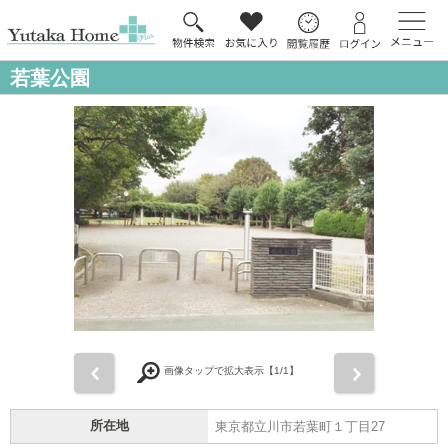
若葉公園
前
次
画像タップで拡大表示【
1
/1】
所在地
東京都立川市若葉町１丁目27