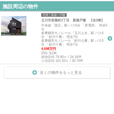
施設周辺の物件
売買｜新築一戸建
立川市若葉町2丁目 新築戸建 【全2棟】
中央線「国立」駅 バス6分 「変電所」 停歩5
分
多摩都市モノレール「玉川上水」駅 バス6
分 「砂川十番」 停歩7分
多摩都市モノレール「砂川七番」駅 バス5
分 「砂川十番」 停歩7分
4,698万円
間取:
3LDK
建物面積:
79.90㎡ / 24.16坪
土地面積:
101.50㎡ / 30.70坪
近くの物件をもっと見る