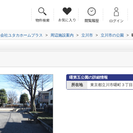
お気に入り
物件検索
閲覧履歴
ログイン
式会社ユタカホームプラス
>
周辺施設案内
>
立川市
>
立川市の公園
>
曙第五公園の詳細情報
所在地
東京都立川市曙町３丁目39