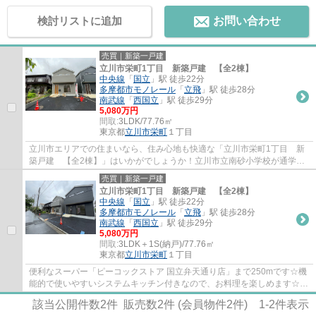
検討リストに追加
お問い合わせ
売買｜新築一戸建
立川市栄町1丁目 新築戸建 【全2棟】
中央線
「
国立
」駅 徒歩22分
多摩都市モノレール
「
立飛
」駅 徒歩28分
南武線
「
西国立
」駅 徒歩29分
5,080万円
間取:
3LDK/77.76㎡
東京都
立川市
栄町
１丁目
立川市エリアでの住まいなら、住み心地も快適な「立川市栄町1丁目 新
築戸建 【全2棟】」はいかがでしょうか！立川市立南砂小学校が通学範
囲内、学校まで徒歩5分！システムキッチン付...
売買｜新築一戸建
立川市栄町1丁目 新築戸建 【全2棟】
中央線
「
国立
」駅 徒歩22分
多摩都市モノレール
「
立飛
」駅 徒歩28分
南武線
「
西国立
」駅 徒歩29分
5,080万円
間取:
3LDK＋1S(納戸)/77.76㎡
東京都
立川市
栄町
１丁目
便利なスーパー「ピーコックストア 国立弁天通り店」まで250mです☆機
能的で使いやすいシステムキッチン付きなので、お料理を楽しめます☆2
駅利用できる場所にあるので利便性が高いです☆...
該当公開件数
2
件 販売数
2
件 (会員物件
2
件)
1-2
件表示