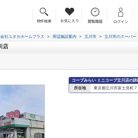
お気に入り
物件検索
閲覧履歴
ログイン
式会社ユタカホームプラス
>
周辺施設案内
>
立川市
>
立川市のスーパー
川店
コープみらい ミニコープ立川店の詳
所在地
東京都立川市富士見町７丁