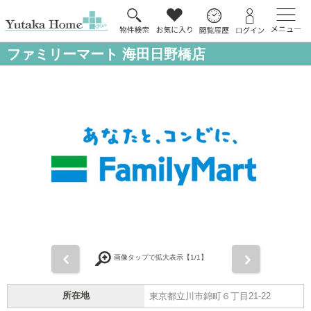
ファミリーマート 海田日野橋店
前
次
画像タップで拡大表示【
1
/1】
所在地
東京都立川市錦町６丁目21-22