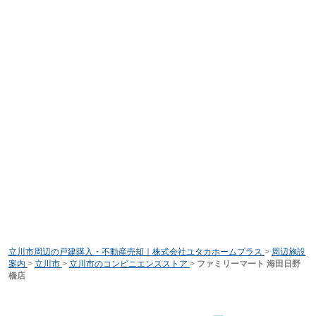
立川市周辺の戸建購入・不動産売却｜株式会社ユタカホームプラス
>
周辺施設
案内
>
立川市
>
立川市のコンビニエンスストア
>
ファミリーマート 海田日野
橋店