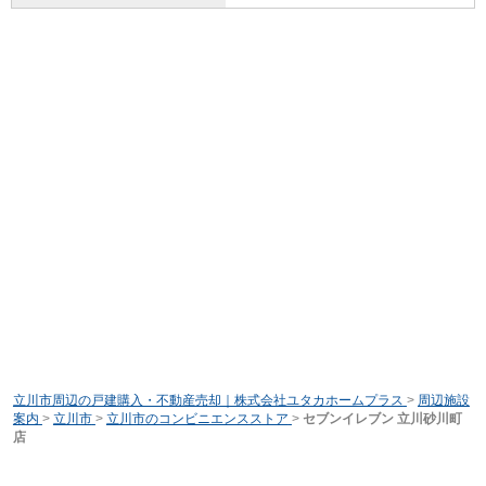
立川市周辺の戸建購入・不動産売却｜株式会社ユタカホームプラス
>
周辺施設
案内
>
立川市
>
立川市のコンビニエンスストア
>
セブンイレブン 立川砂川町
店