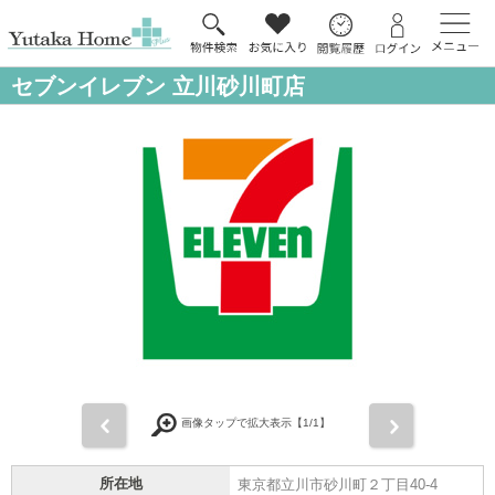
セブンイレブン 立川砂川町店
前
次
画像タップで拡大表示【
1
/1】
所在地
東京都立川市砂川町２丁目40-4