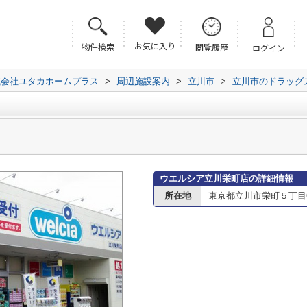
お気に入り
物件検索
閲覧履歴
ログイン
式会社ユタカホームプラス
>
周辺施設案内
>
立川市
>
立川市のドラッグ
ウエルシア立川栄町店の詳細情報
所在地
東京都立川市栄町５丁目6