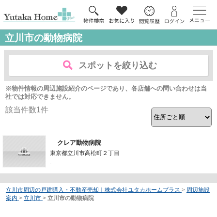
立川市の動物病院
スポットを絞り込む
※物件情報の周辺施設紹介のページであり、各店舗への問い合わせは当
社では対応できません。
該当件数
1
件
クレア動物病院
東京都立川市高松町２丁目
-
立川市周辺の戸建購入・不動産売却｜株式会社ユタカホームプラス
>
周辺施設
案内
>
立川市
>
立川市の動物病院