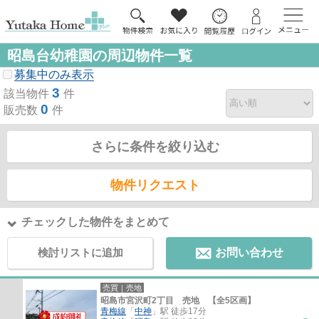
昭島台幼稚園の周辺物件一覧
募集中のみ表示
3
該当物件
件
0
販売数
件
さらに条件を絞り込む
物件リクエスト
チェックした物件をまとめて
検討リストに追加
お問い合わせ
売買｜売地
昭島市宮沢町2丁目 売地 【全5区画】
青梅線
「
中神
」駅 徒歩17分