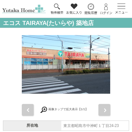
エコス TAIRAYA(たいらや) 築地店
前
次
画像タップで拡大表示【
1
/1】
所在地
東京都昭島市中神町１丁目24-23