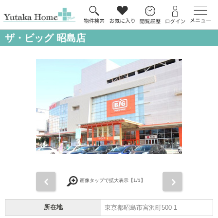
ザ・ビッグ 昭島店
前
次
画像タップで拡大表示【
1
/1】
所在地
東京都昭島市宮沢町500-1