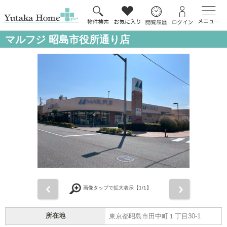
マルフジ 昭島市役所通り店
前
次
画像タップで拡大表示【
1
/1】
所在地
東京都昭島市田中町１丁目30-1