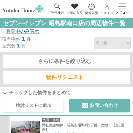
セブン-イレブン 昭島駅南口店の周辺物件一覧
募集中のみ表示
1
該当物件
件
1
販売数
件
さらに条件を絞り込む
物件リクエスト
チェックした物件をまとめて
検討リストに追加
お問い合わせ
売買｜売地
弊社売主物件 昭島市昭和町5丁目 売地 【全1区
画】