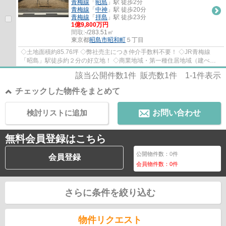
青梅線
「
昭島
」駅 徒歩2分
青梅線
「
中神
」駅 徒歩20分
青梅線
「
拝島
」駅 徒歩23分
1億9,800万円
間取:
-/283.51㎡
東京都
昭島市
昭和町
５丁目
◇土地面積約85.76坪 ◇弊社売主につき仲介手数料不要！ ◇JR青梅線
「昭島」駅徒歩約２分の好立地！ ◇商業地域・第一種住居地域（建ぺい
率80％・60％／容積率400％・200％） 収益物件、...
該当公開件数
1
件 販売数
1
件
1-1
件表示
チェックした物件をまとめて
検討リストに追加
お問い合わせ
無料会員登録はこちら
公開物件数：
0
件
会員登録
会員物件数：
0
件
さらに条件を絞り込む
物件リクエスト