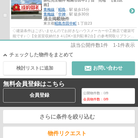
弊社売主物件 昭島市田中1丁目 売地 【全1区
画】
青梅線
「
昭島
」駅 徒歩15分
青梅線
「
中神
」駅 徒歩30分
過去掲載物件
東京都
昭島市
田中町
１丁目23
◇建築条件はございませんのでお好きなハウスメーカーや工務店で建築可
能です♪ ◇【全居室収納付き４LDK+並列駐車2台】の参考間取りプランご
ざいます！ ◇子育て世代に嬉しい保育園徒歩約...
該当公開件数
1
件
1-1
件表示
チェックした物件をまとめて
検討リストに追加
お問い合わせ
無料会員登録はこちら
公開物件数：
0
件
会員登録
会員物件数：
0
件
さらに条件を絞り込む
物件リクエスト