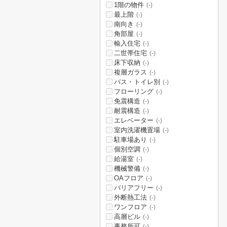
1階の物件
(-)
最上階
(-)
南向き
(-)
角部屋
(-)
輸入住宅
(-)
二世帯住宅
(-)
床下収納
(-)
複層ガラス
(-)
バス・トイレ別
(-)
フローリング
(-)
免震構造
(-)
耐震構造
(-)
エレベーター
(-)
室内洗濯機置場
(-)
駐車場あり
(-)
個別空調
(-)
給湯室
(-)
機械警備
(-)
OAフロア
(-)
バリアフリー
(-)
外断熱工法
(-)
ワンフロア
(-)
高層ビル
(-)
事務所可
(-)