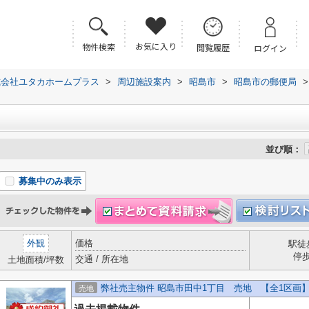
お気に入り
物件検索
閲覧履歴
ログイン
式会社ユタカホームプラス
>
周辺施設案内
>
昭島市
>
昭島市の郵便局
>
並び順：
募集中のみ表示
外観
価格
駅徒
停
交通 / 所在地
土地面積/坪数
弊社売主物件 昭島市田中1丁目 売地 【全1区画
売地