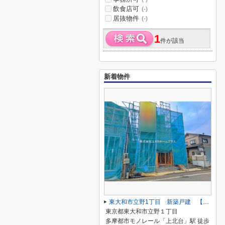
飲食店可
(-)
居抜物件
(-)
1
件が該当
新着物件
東大和市立野1丁目 新築戸建 【全2棟】
東京都東大和市立野１丁目
多摩都市モノレール「上北台」駅 徒歩