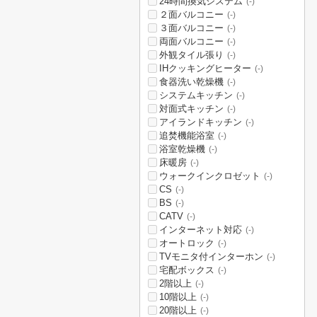
24時間換気システム
(-)
２面バルコニー
(-)
３面バルコニー
(-)
両面バルコニー
(-)
外観タイル張り
(-)
IHクッキングヒーター
(-)
食器洗い乾燥機
(-)
システムキッチン
(-)
対面式キッチン
(-)
アイランドキッチン
(-)
追焚機能浴室
(-)
浴室乾燥機
(-)
床暖房
(-)
ウォークインクロゼット
(-)
CS
(-)
BS
(-)
CATV
(-)
インターネット対応
(-)
オートロック
(-)
TVモニタ付インターホン
(-)
宅配ボックス
(-)
2階以上
(-)
10階以上
(-)
20階以上
(-)