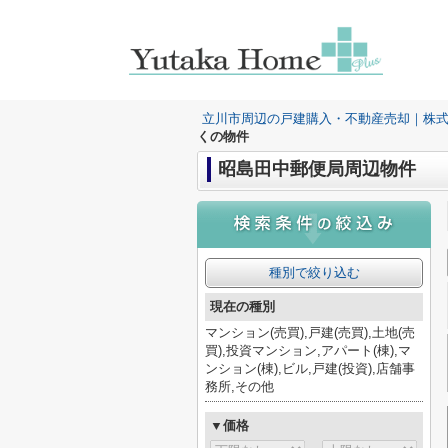
立川市周辺の戸建購入・不動産売却｜株
くの物件
昭島田中郵便局周辺物件
種別で絞り込む
現在の種別
マンション(売買),戸建(売買),土地(売
買),投資マンション,アパート(棟),マ
ンション(棟),ビル,戸建(投資),店舗事
務所,その他
▼価格