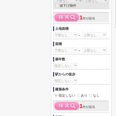
～
値下げ物件
1
件が該当
土地面積
～
面積
～
築年数
駅からの徒歩
建築条件
指定しない
あり
なし
1
件が該当