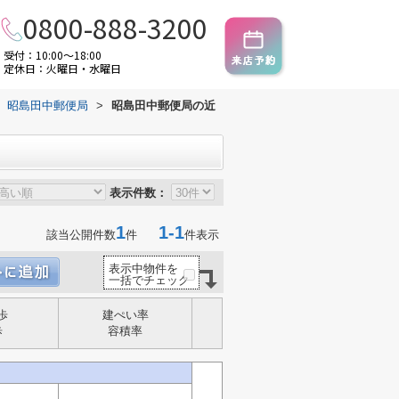
0800-888-3200
受付：10:00～18:00
定休日：火曜日・水曜日
昭島田中郵便局
>
昭島田中郵便局の近
表示件数：
1
1-1
該当公開件数
件
件表示
表示中物件を
一括でチェック
歩
建ぺい率
歩
容積率
】