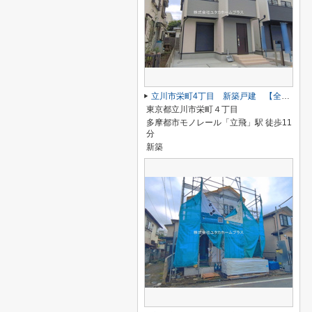
立川市栄町4丁目 新築戸建 【全2棟】
東京都立川市栄町４丁目
多摩都市モノレール「立飛」駅 徒歩11
分
新築