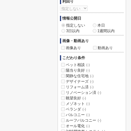
利回り
情報公開日
指定しない
本日
3日以内
1週間以内
画像・動画あり
画像あり
動画あり
こだわり条件
ペット相談
(-)
陽当り良好
(-)
閑静な住宅地
(-)
デザイナーズ
(-)
リフォーム済
(-)
リノベーション済
(-)
眺望良好
(-)
メゾネット
(-)
ベランダ
(-)
バルコニー
(-)
ルーフバルコニー
(-)
オール電化
(-)