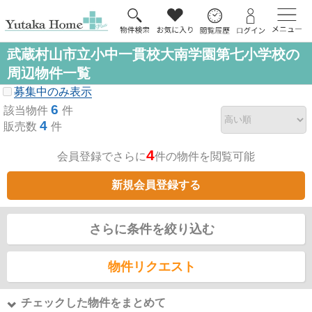
武蔵村山市立小中一貫校大南学園第七小学校の
周辺物件一覧
募集中のみ表示
6
該当物件
件
4
販売数
件
4
会員登録でさらに
件の物件を閲覧可能
新規会員登録する
さらに条件を絞り込む
物件リクエスト
チェックした物件をまとめて