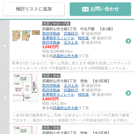
検討リストに追加
お問い合わせ
売買｜中古一戸建
武蔵村山市大南3丁目 中古戸建 【全1棟】
西武拝島線
「
武蔵砂川
」駅 徒歩20分
多摩都市モノレール
「
桜街道
」駅 徒歩21分
西武拝島線
「
玉川上水
」駅 徒歩22分
3,699万円
間取:
4LDK/96.04㎡
東京都
武蔵村山市
大南
３丁目
駐車が2台できるので、様々な用途に使えます♪動線を意識したデザインの
システムキッチン付きで作業能率が上がります♪24時間換気システムを利
用可能です♪来客時に重宝する和室あり♪ユタ...
売買｜売地
武蔵村山市大南3丁目 売地 【全3区画】
西武拝島線
「
玉川上水
」駅 徒歩25分
西武拝島線
「
武蔵砂川
」駅 徒歩20分
多摩都市モノレール
「
桜街道
」駅 徒歩24分
2,860万円
間取:
-/142.30㎡
東京都
武蔵村山市
大南
３丁目
◇全3区画の建築条件なし売地！お好きなハウスメーカーや工務店で建築
できます♪ ◇陽当たりのよい南道路です♪ ◇小学校徒歩約3分！お子様の通
学も安心です！ ◇保育園、中学校、スーパー、...
売買｜売地
武蔵村山市大南3丁目 売地 【全3区画】