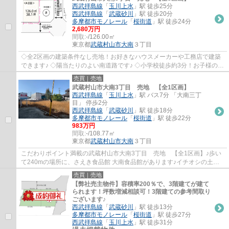
西武拝島線
「
玉川上水
」駅 徒歩25分
西武拝島線
「
武蔵砂川
」駅 徒歩20分
多摩都市モノレール
「
桜街道
」駅 徒歩24分
2,680万円
間取:
-/126.00㎡
東京都
武蔵村山市
大南
３丁目
◇全2区画の建築条件なし売地！お好きなハウスメーカーや工務店で建築
できます♪ ◇陽当たりのよい南道路です♪ ◇小学校徒歩約3分！お子様の通
学も安心です！ ◇保育園、中学校、スーパー、...
売買｜売地
武蔵村山市大南3丁目 売地 【全1区画】
西武拝島線
「
玉川上水
」駅 バス7分 「大南三丁
目」 停歩2分
西武拝島線
「
武蔵砂川
」駅 徒歩18分
多摩都市モノレール
「
桜街道
」駅 徒歩22分
983万円
間取:
-/108.77㎡
東京都
武蔵村山市
大南
３丁目
こだわりポイント満載の武蔵村山市大南3丁目 売地 【全1区画】♪歩い
て240mの場所に、さえき食品館 大南食品館があります♪イチオシの土地
面積108.77㎡(公簿)の土地です♪土地を買うな...
売買｜売地
【弊社売主物件】容積率200％で、3階建てが建て
られます！坪数増減相談可！3階建ての参考間取り
ございます♪
西武拝島線
「
武蔵砂川
」駅 徒歩13分
多摩都市モノレール
「
桜街道
」駅 徒歩27分
西武拝島線
「
玉川上水
」駅 徒歩31分