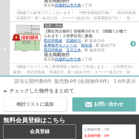
過去掲載物件
東京都
武蔵村山市
大南
１丁目
・3階建ての参考プランございます！ ・坪数増減相談可能！ ・西武拝島線
「武蔵砂川」駅へ徒歩13分・スーパー徒歩2分・保育園徒歩7分！ ・前面
道路約5.6mで駐車が苦手なママでも安心♪
売買｜売地
【弊社売主物件】容積率200％で、3階建てが建て
られます！２世帯住宅に最適♪
西武拝島線
「
武蔵砂川
」駅 徒歩13分
多摩都市モノレール
「
桜街道
」駅 徒歩27分
西武拝島線
「
玉川上水
」駅 徒歩31分
過去掲載物件
東京都
武蔵村山市
大南
１丁目
・3階建てのプラン等ご希望間取り無料にて作成します！ ・２世帯住宅に
最適♪ ・西武拝島線「武蔵砂川」駅へ徒歩13分・スーパー徒歩2分・保育
園徒歩7分！ ・前面道路約5.6mで駐車が苦手...
該当公開件数
6
件 販売数
4
件 (会員物件
4
件)
1-6
件表示
チェックした物件をまとめて
検討リストに追加
お問い合わせ
無料会員登録はこちら
公開物件数：
0
件
会員登録
会員物件数：
0
件