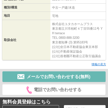
種別/構造
中古一戸建/木造
地目
宅地
株式会社ユタカホームプラス
東京都立川市柏町４丁目55番11号 Y
H terrace
TEL:0800-888-3200
取扱会社
東京都知事 (3) 第95183号
(公社)全日本不動産協会東京本部
(公社)不動産保証協会
(公社)首都圏不動産公正取引協議会
情報の見方
メールでお問い合わせする(無料)
電話でお問い合わせする
無料会員登録はこちら