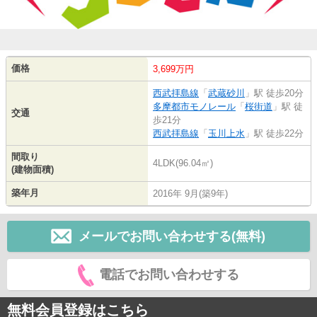
価格
3,699万円
西武拝島線
「
武蔵砂川
」駅 徒歩20分
多摩都市モノレール
「
桜街道
」駅 徒
交通
歩21分
西武拝島線
「
玉川上水
」駅 徒歩22分
間取り
4LDK(96.04㎡)
(建物面積)
築年月
2016年 9月(築9年)
メールでお問い合わせする(無料)
電話でお問い合わせする
無料会員登録はこちら