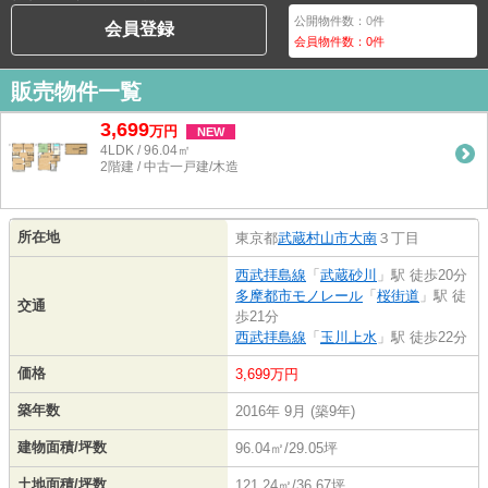
公開物件数：
0
件
会員登録
会員物件数：
0
件
販売物件一覧
3,699
万
円
NEW
4LDK / 96.04㎡
2階建 / 中古一戸建/木造
所在地
東京都
武蔵村山市
大南
３丁目
西武拝島線
「
武蔵砂川
」駅 徒歩20分
多摩都市モノレール
「
桜街道
」駅 徒
交通
歩21分
西武拝島線
「
玉川上水
」駅 徒歩22分
価格
3,699万円
築年数
2016年 9月 (築9年)
建物面積/坪数
96.04㎡/29.05坪
土地面積/坪数
121.24㎡/36.67坪