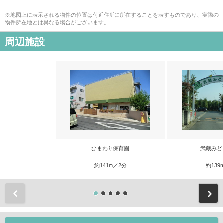
※地図上に表示される物件の位置は付近住所に所在することを表すものであり、実際の
物件所在地とは異なる場合がございます。
周辺施設
ひまわり保育園
武蔵みど
約141m／2分
約139
前