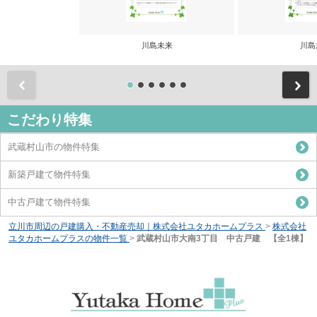
川島未来
川島
前
こだわり特集
武蔵村山市の物件特集
新築戸建て物件特集
中古戸建て物件特集
立川市周辺の戸建購入・不動産売却｜株式会社ユタカホームプラス
>
株式会社
ユタカホームプラスの物件一覧
>
武蔵村山市大南3丁目 中古戸建 【全1棟】