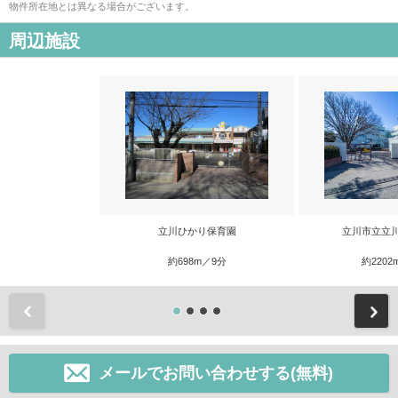
物件所在地とは異なる場合がございます。
周辺施設
立川ひかり保育園
立川市立立
約698m／9分
約2202
前
メールでお問い合わせする(無料)