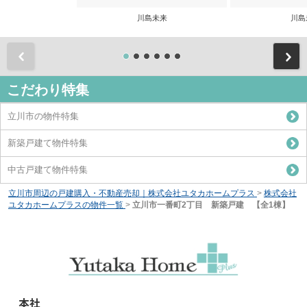
川島未来
川島
前
こだわり特集
立川市の物件特集
新築戸建て物件特集
中古戸建て物件特集
立川市周辺の戸建購入・不動産売却｜株式会社ユタカホームプラス
>
株式会社
ユタカホームプラスの物件一覧
>
立川市一番町2丁目 新築戸建 【全1棟】
本社