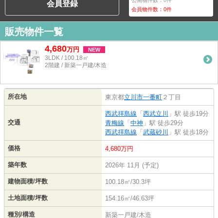
会員登録
会員物件数：
0
件
販売物件一覧
4,680
万
円
NEW
3LDK / 100.18㎡
2階建 / 新築一戸建/木造
所在地
東京都
立川市
一番町
２丁目
西武拝島線
「
西武立川
」駅 徒歩19分
交通
青梅線
「
中神
」駅 徒歩29分
西武拝島線
「
武蔵砂川
」駅 徒歩18分
価格
4,680万円
築年数
2026年 11月 (予定)
建物面積/坪数
100.18㎡/30.3坪
土地面積/坪数
154.16㎡/46.63坪
種別/構造
新築一戸建/木造