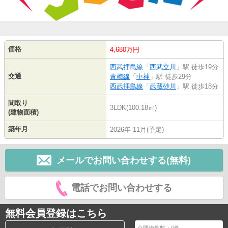
価格
4,680万円
西武拝島線
「
西武立川
」駅 徒歩19分
交通
青梅線
「
中神
」駅 徒歩29分
西武拝島線
「
武蔵砂川
」駅 徒歩18分
間取り
3LDK(100.18㎡)
(建物面積)
築年月
2026年 11月(予定)
メールでお問い合わせする(無料)
電話でお問い合わせする
無料会員登録はこちら
公開物件数：
0
件