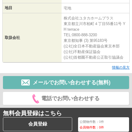
地目
宅地
株式会社ユタカホームプラス
東京都立川市柏町４丁目55番11号 Y
H terrace
TEL:0800-888-3200
取扱会社
東京都知事 (3) 第95183号
(公社)全日本不動産協会東京本部
(公社)不動産保証協会
(公社)首都圏不動産公正取引協議会
情報の見方
メールでお問い合わせする(無料)
電話でお問い合わせする
無料会員登録はこちら
公開物件数：
0
件
会員登録
会員物件数：
0
件