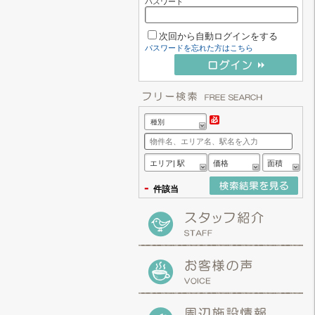
パスワード
次回から自動ログインをする
パスワードを忘れた方はこちら
種別
エリア| 駅
価格
面積
-
件該当