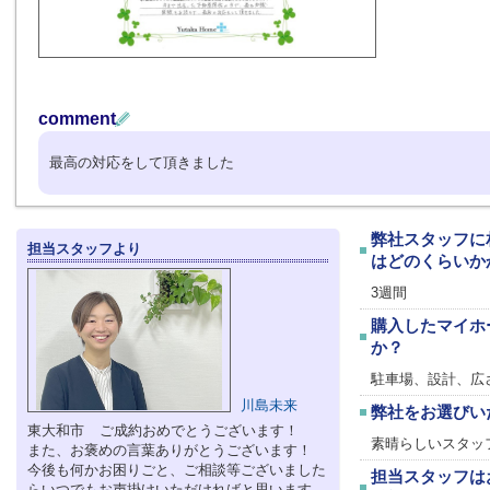
comment
最高の対応をして頂きました
弊社スタッフに
担当スタッフより
はどのくらいか
3週間
購入したマイホ
か？
駐車場、設計、広
川島未来
弊社をお選びい
東大和市 ご成約おめでとうございます！
素晴らしいスタッ
また、お褒めの言葉ありがとうございます！
今後も何かお困りごと、ご相談等ございました
担当スタッフは
らいつでもお声掛けいただければと思います。