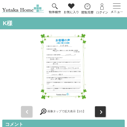
K様
前
次
画像タップで拡大表示【
1
/1】
コメント