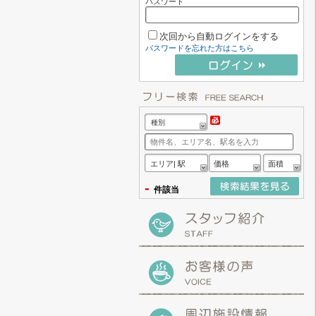
パスワード
次回から自動ログインをする
パスワードを忘れた方はこちら
種別
エリア| 駅
価格
面積
-
件該当