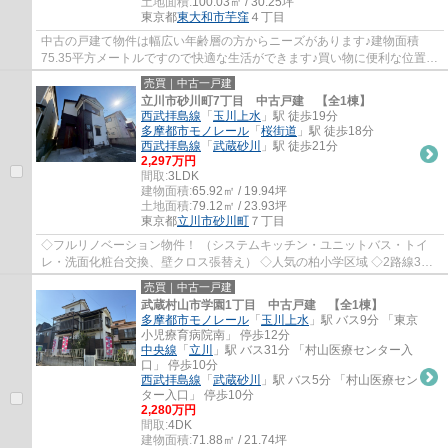
土地面積:
100.03㎡ / 30.25坪
東京都
東大和市
芋窪
４丁目
中古の戸建て物件は幅広い年齢層の方からニーズがあります♪建物面積
75.35平方メートルですので快適な生活ができます♪買い物に便利な位置に
スーパーもあります♪2駅利用できる場所にある...
売買｜中古一戸建
立川市砂川町7丁目 中古戸建 【全1棟】
西武拝島線
「
玉川上水
」駅 徒歩19分
多摩都市モノレール
「
桜街道
」駅 徒歩18分
西武拝島線
「
武蔵砂川
」駅 徒歩21分
2,297万円
間取:
3LDK
建物面積:
65.92㎡ / 19.94坪
土地面積:
79.12㎡ / 23.93坪
東京都
立川市
砂川町
７丁目
◇フルリノベーション物件！ （システムキッチン・ユニットバス・トイ
レ・洗面化粧台交換、壁クロス張替え） ◇人気の柏小学区域 ◇2路線3駅
アクセス可能 ◇カースペース有 ◇コンビニ、ス...
売買｜中古一戸建
武蔵村山市学園1丁目 中古戸建 【全1棟】
多摩都市モノレール
「
玉川上水
」駅 バス9分 「東京
小児療育病院南」 停歩12分
中央線
「
立川
」駅 バス31分 「村山医療センター入
口」 停歩10分
西武拝島線
「
武蔵砂川
」駅 バス5分 「村山医療セン
ター入口」 停歩10分
2,280万円
間取:
4DK
建物面積:
71.88㎡ / 21.74坪