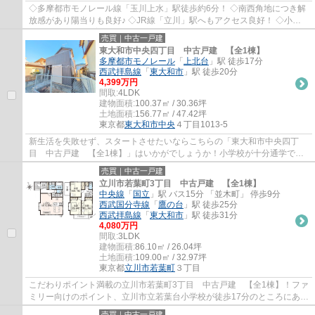
◇多摩都市モノレール線「玉川上水」駅徒歩約6分！ ◇南西角地につき解
放感があり陽当りも良好♪ ◇JR線「立川」駅へもアクセス良好！ ◇小学
校徒歩約4分、保育園徒歩約5分！ ◇約15.48帖の...
売買｜中古一戸建
東大和市中央四丁目 中古戸建 【全1棟】
多摩都市モノレール
「
上北台
」駅 徒歩17分
西武拝島線
「
東大和市
」駅 徒歩20分
4,399万円
間取:
4LDK
建物面積:
100.37㎡ / 30.36坪
土地面積:
156.77㎡ / 47.42坪
東京都
東大和市
中央
４丁目1013-5
新生活を失敗せず、スタートさせたいならこちらの「東大和市中央四丁
目 中古戸建 【全1棟】」はいかがでしょうか！小学校が十分通学でき
る範囲にあります！東大和市立第二小学校が徒...
売買｜中古一戸建
立川市若葉町3丁目 中古戸建 【全1棟】
中央線
「
国立
」駅 バス15分 「並木町」 停歩9分
西武国分寺線
「
鷹の台
」駅 徒歩25分
西武拝島線
「
東大和市
」駅 徒歩31分
4,080万円
間取:
3LDK
建物面積:
86.10㎡ / 26.04坪
土地面積:
109.00㎡ / 32.97坪
東京都
立川市
若葉町
３丁目
こだわりポイント満載の立川市若葉町3丁目 中古戸建 【全1棟】！ファ
ミリー向けのポイント、立川市立若葉台小学校が徒歩17分のところにあり
ます！玄関収納のは沢山の靴が入るように...
売買｜中古一戸建