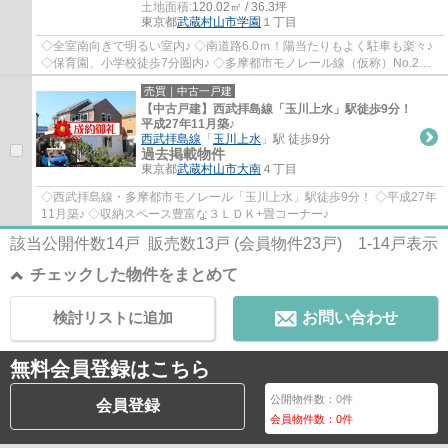
土地面積:
120.02㎡ / 36.3坪
東京都
武蔵村山市
学園
１丁目
◇全室南向きで明るい室内♪ ◇南道路6.0ｍ！陽当たりもよく駐車も楽々♪
◇保育園、小学校徒歩7分圏内♪ ◇多摩都市モノレール線（仮称）No.2新
駅予定地まで徒歩約5分！ ◇約6帖の和室が2カ所...
売買｜中古一戸建
【中古戸建】西武拝島線「玉川上水」駅徒歩9分！
平成27年11月築♪
西武拝島線
「
玉川上水
」駅 徒歩9分
過去掲載物件
東京都
武蔵村山市
大南
４丁目
◇西武拝島線・多摩都市モノレール「玉川上水」駅徒歩9分！ ◇平成27年
11月築♪ ◇収納スペース豊富な３ＬＤＫ+畳コーナー♪
該当公開件数
14
戸 販売数
13
戸 (会員物件
23
戸)
1-14
戸表示
チェックした物件をまとめて
検討リストに追加
お問い合わせ
無料会員登録はこちら
公開物件数：
0
件
会員登録
会員物件数：
0
件