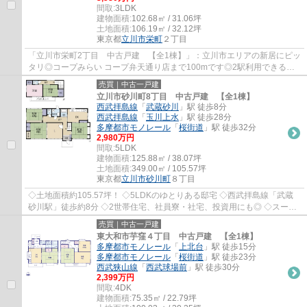
間取:
3LDK
建物面積:
102.68㎡ / 31.06坪
土地面積:
106.19㎡ / 32.12坪
東京都
立川市
栄町
２丁目
「立川市栄町2丁目 中古戸建 【全1棟】」：立川市エリアの新居にピッ
タリ◎コープみらい コープ弁天通り店まで100mです◎2駅利用できる場
所にあるので利便性が高いです◎立川市エリアに...
売買｜中古一戸建
立川市砂川町8丁目 中古戸建 【全1棟】
西武拝島線
「
武蔵砂川
」駅 徒歩8分
西武拝島線
「
玉川上水
」駅 徒歩28分
多摩都市モノレール
「
桜街道
」駅 徒歩32分
2,980万円
間取:
5LDK
建物面積:
125.88㎡ / 38.07坪
土地面積:
349.00㎡ / 105.57坪
東京都
立川市
砂川町
８丁目
◇土地面積約105.57坪！ ◇5LDKのゆとりある邸宅 ◇西武拝島線「武蔵
砂川駅」徒歩約8分 ◇2世帯住宅、社員寮・社宅、投資用にも◎ ◇スーパ
ー、ドラッグストア徒歩6分圏内 ◇小学校徒歩約6分
売買｜中古一戸建
東大和市芋窪４丁目 中古戸建 【全1棟】
多摩都市モノレール
「
上北台
」駅 徒歩15分
多摩都市モノレール
「
桜街道
」駅 徒歩23分
西武狭山線
「
西武球場前
」駅 徒歩30分
2,399万円
間取:
4DK
建物面積:
75.35㎡ / 22.79坪