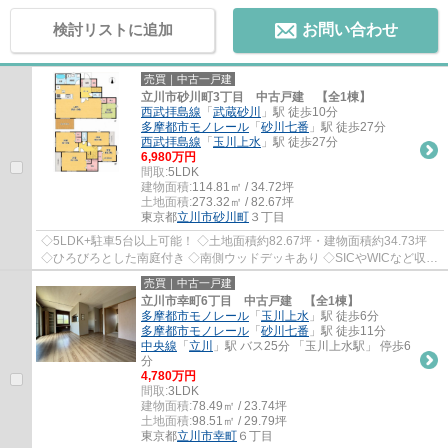
検討リストに追加
お問い合わせ
売買｜中古一戸建
立川市砂川町3丁目 中古戸建 【全1棟】
西武拝島線
「
武蔵砂川
」駅 徒歩10分
多摩都市モノレール
「
砂川七番
」駅 徒歩27分
西武拝島線
「
玉川上水
」駅 徒歩27分
6,980万円
間取:
5LDK
建物面積:
114.81㎡ / 34.72坪
土地面積:
273.32㎡ / 82.67坪
東京都
立川市
砂川町
３丁目
◇5LDK+駐車5台以上可能！ ◇土地面積約82.67坪・建物面積約34.73坪
◇ひろびろとした南庭付き ◇南側ウッドデッキあり ◇SICやWICなど収納
豊富 ◇LDKはひろびろ約21帖！ ◇リビング横には約4...
売買｜中古一戸建
立川市幸町6丁目 中古戸建 【全1棟】
多摩都市モノレール
「
玉川上水
」駅 徒歩6分
多摩都市モノレール
「
砂川七番
」駅 徒歩11分
中央線
「
立川
」駅 バス25分 「玉川上水駅」 停歩6
分
4,780万円
間取:
3LDK
建物面積:
78.49㎡ / 23.74坪
土地面積:
98.51㎡ / 29.79坪
東京都
立川市
幸町
６丁目