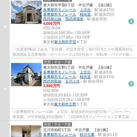
東大和市芋窪6丁目 中古戸建 【全1棟】
多摩都市モノレール
「
上北台
」駅 徒歩17分
多摩都市モノレール
「
桜街道
」駅 徒歩25分
西武狭山線
「
西武球場前
」駅 徒歩35分
4,000万円
間取:
3LDK
建物面積:
100.30㎡ / 30.34坪
土地面積:
177.66㎡ / 53.74坪
東京都
東大和市
芋窪
６丁目
◇全居室6帖以上ある「匠技建」の注文住宅 ◇朝の日当たりや通風良好な
開放感ある北東角地 ◇カースペースは3台分あり、自転車・バイクや急な
来客にも対応できます ◇大型ウォークインクロ...
売買｜中古一戸建
東大和市立野1丁目 中古戸建 【全1棟】
多摩都市モノレール
「
上北台
」駅 徒歩5分
多摩都市モノレール
「
桜街道
」駅 徒歩15分
西武拝島線
「
玉川上水
」駅 徒歩26分
3,980万円
間取:
4DK
建物面積:
83.83㎡ / 25.35坪
土地面積:
115.29㎡ / 34.87坪
東京都
東大和市
立野
１丁目
◇多摩都市モノレール線「上北台」駅徒歩約5分の好立地！ ◇スーパー、
保育園、小中学校徒歩5分圏内！ ◇2026年5月リノベーション工事完成 ◇
南面バルコニーにつき陽当り良好
売買｜中古一戸建
立川市柏町3丁目 中古戸建 【全1棟】
多摩都市モノレール
「
砂川七番
」駅 徒歩11分