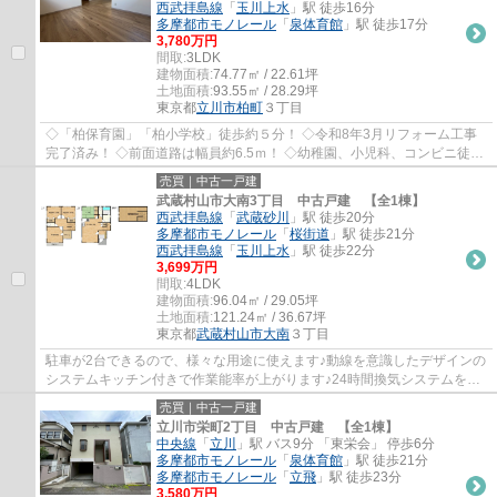
西武拝島線
「
玉川上水
」駅 徒歩16分
多摩都市モノレール
「
泉体育館
」駅 徒歩17分
3,780万円
間取:
3LDK
建物面積:
74.77㎡ / 22.61坪
土地面積:
93.55㎡ / 28.29坪
東京都
立川市
柏町
３丁目
◇「柏保育園」「柏小学校」徒歩約５分！ ◇令和8年3月リフォーム工事
完了済み！ ◇前面道路は幅員約6.5ｍ！ ◇幼稚園、小児科、コンビニ徒歩
5分圏内♪ ◇多摩都市モノレール線「砂川七番」...
売買｜中古一戸建
武蔵村山市大南3丁目 中古戸建 【全1棟】
西武拝島線
「
武蔵砂川
」駅 徒歩20分
多摩都市モノレール
「
桜街道
」駅 徒歩21分
西武拝島線
「
玉川上水
」駅 徒歩22分
3,699万円
間取:
4LDK
建物面積:
96.04㎡ / 29.05坪
土地面積:
121.24㎡ / 36.67坪
東京都
武蔵村山市
大南
３丁目
駐車が2台できるので、様々な用途に使えます♪動線を意識したデザインの
システムキッチン付きで作業能率が上がります♪24時間換気システムを利
用可能です♪来客時に重宝する和室あり♪ユタ...
売買｜中古一戸建
立川市栄町2丁目 中古戸建 【全1棟】
中央線
「
立川
」駅 バス9分 「東栄会」 停歩6分
多摩都市モノレール
「
泉体育館
」駅 徒歩21分
多摩都市モノレール
「
立飛
」駅 徒歩23分
3,580万円