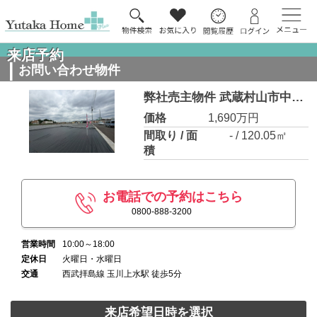
来店予約
お問い合わせ物件
弊社売主物件 武蔵村山市中央1丁目 売地 15号区【全18区画】
価格
1,690万円
間取り / 面
- / 120.05㎡
積
お電話での予約はこちら
0800-888-3200
営業時間
10:00～18:00
定休日
火曜日・水曜日
交通
西武拝島線 玉川上水駅 徒歩5分
来店希望日時を選択