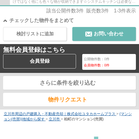
けではなく他にも色々な物が収納できます☆システムキッチンは必要な物
が組み込まれているため、すぐ調理できます☆毎...
該当公開件数
3
件 販売数
3
件
1-3
件表示
チェックした物件をまとめて
検討リストに追加
お問い合わせ
無料会員登録はこちら
公開物件数：
0
件
会員登録
会員物件数：
0
件
さらに条件を絞り込む
物件リクエスト
立川市周辺の戸建購入・不動産売却｜株式会社ユタカホームプラス
>
(マンシ
ョン(売買))地域から探す
>
立川市
>
柏町のマンション(売買)