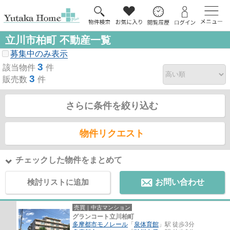
立川市柏町 不動産一覧
募集中のみ表示
3
該当物件
件
3
販売数
件
さらに条件を絞り込む
物件リクエスト
チェックした物件をまとめて
検討リストに追加
お問い合わせ
売買｜中古マンション
グランコート立川柏町
多摩都市モノレール
「
泉体育館
」駅 徒歩3分