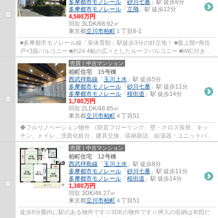
多摩都市モノレール
「
砂川七番
」駅 徒歩6分
多摩都市モノレール
「
立飛
」駅 徒歩12分
4,580万円
間取:
3LDK/68.92㎡
東京都
立川市
柏町
１丁目8-1
■多摩都市モノレール線「泉体育館」駅徒歩3分の好立地！ ■最上階×角住
戸×3面バルコニー ■約24.4帖の広々としたルーフバルコニー ■WIC付きで
毎日の洋服選びが楽しくなります♪ ■追い炊き...
売買｜中古マンション
柏町住宅 15号棟
西武拝島線
「
玉川上水
」駅 徒歩5分
多摩都市モノレール
「
砂川七番
」駅 徒歩11分
多摩都市モノレール
「
桜街道
」駅 徒歩14分
1,780万円
間取:
2LDK/48.85㎡
東京都
立川市
柏町
４丁目51
◆フルリノベーション物件 （防音フローリング、壁・クロス張替、キッ
チン、トイレ、洗面化粧台、建具交換、収納新設、給湯器・ユニットバス
交換等） ◆多摩都市モノレール線・西武拝島...
売買｜中古マンション
柏町住宅 12号棟
西武拝島線
「
玉川上水
」駅 徒歩8分
多摩都市モノレール
「
砂川七番
」駅 徒歩11分
多摩都市モノレール
「
桜街道
」駅 徒歩14分
1,380万円
間取:
3DK/46.27㎡
東京都
立川市
柏町
４丁目51
徒歩8分圏内に駅のある物件です☆3DKの物件です☆押入の収納は布団だ