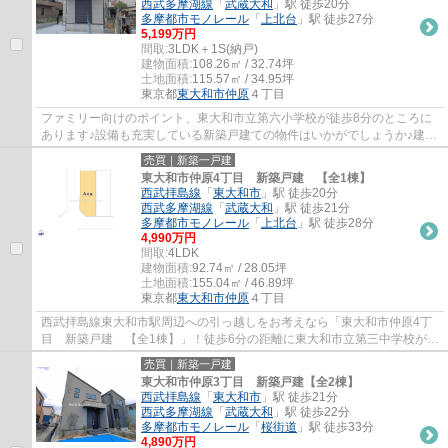
西武多摩湖線
「
武蔵大和
」駅 徒歩20分
多摩都市モノレール
「
上北台
」駅 徒歩27分
5,199万円
間取:
3LDK＋1S(納戸)
建物面積:
108.26㎡ / 32.74坪
土地面積:
115.57㎡ / 34.95坪
東京都
東大和市
仲原
４丁目
ファミリー向けのポイント、東大和市立第六小学校が徒歩8分のところに
あります♪設備も充実している新築戸建ての物件はいかがでしょうか♪建物
面積108.26㎡もありますので、ご検討くださ...
売買｜新築一戸建
東大和市仲原4丁目 新築戸建 【全1棟】
西武拝島線
「
東大和市
」駅 徒歩20分
西武多摩湖線
「
武蔵大和
」駅 徒歩21分
多摩都市モノレール
「
上北台
」駅 徒歩28分
4,990万円
間取:
4LDK
建物面積:
92.74㎡ / 28.05坪
土地面積:
155.04㎡ / 46.89坪
東京都
東大和市
仲原
４丁目
西武拝島線東大和市駅周辺への引っ越しをお考えなら「東大和市仲原4丁
目 新築戸建 【全1棟】」！徒歩6分の距離に東大和市立第三中学校があ
るのも魅力！新築の戸建て物件です！東大和...
売買｜新築一戸建
東大和市仲原3丁目 新築戸建【全2棟】
西武拝島線
「
東大和市
」駅 徒歩21分
西武多摩湖線
「
武蔵大和
」駅 徒歩22分
多摩都市モノレール
「
桜街道
」駅 徒歩33分
4,890万円