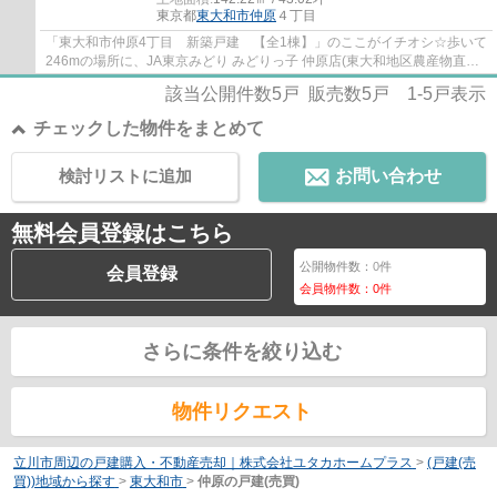
東京都
東大和市
仲原
４丁目
「東大和市仲原4丁目 新築戸建 【全1棟】」のここがイチオシ☆歩いて
246mの場所に、JA東京みどり みどりっ子 仲原店(東大和地区農産物直売
所)があります☆地球にも家庭にも優しい長期...
該当公開件数
5
戸 販売数
5
戸
1-5
戸表示
チェックした物件をまとめて
検討リストに追加
お問い合わせ
無料会員登録はこちら
公開物件数：
0
件
会員登録
会員物件数：
0
件
さらに条件を絞り込む
物件リクエスト
立川市周辺の戸建購入・不動産売却｜株式会社ユタカホームプラス
>
(戸建(売
買))地域から探す
>
東大和市
>
仲原の戸建(売買)