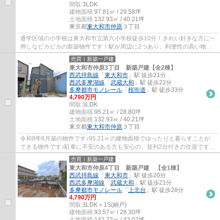
間取:
3LDK
建物面積:
97.81㎡ / 29.58坪
土地面積:
132.93㎡ / 40.21坪
東京都
東大和市
仲原
３丁目
通学区域の小学校は東大和市立第六小学校徒歩10分！きれい好きな方に一
押しなピカピカの新築物件です！駅が周辺に2つあり、利便性の高い物件
です！こちらの土地は前面道路6m以上です！...
売買｜新築一戸建
東大和市仲原3丁目 新築戸建【全2棟】
西武拝島線
「
東大和市
」駅 徒歩21分
西武多摩湖線
「
武蔵大和
」駅 徒歩22分
多摩都市モノレール
「
桜街道
」駅 徒歩33分
4,790万円
間取:
3LDK
建物面積:
95.21㎡ / 28.80坪
土地面積:
132.93㎡ / 40.21坪
東京都
東大和市
仲原
３丁目
令和8年6月築の物件です♪95.21㎡の建物面積でゆったりと暮らすことが
できる物件です♪駐車に不安のある方も安心の、並列2台付きの住居です♪
西武拝島線東大和市周辺で戸建てをお求めなら...
売買｜新築一戸建
東大和市仲原4丁目 新築戸建 【全1棟】
西武拝島線
「
東大和市
」駅 徒歩20分
西武多摩湖線
「
武蔵大和
」駅 徒歩21分
多摩都市モノレール
「
上北台
」駅 徒歩28分
4,790万円
間取:
3LDK＋1S(納戸)
建物面積:
93.57㎡ / 28.30坪
土地面積:
142.22㎡ / 43.02坪