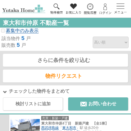
東大和市仲原 不動産一覧
募集中のみ表示
5
該当物件
戸
5
販売数
戸
さらに条件を絞り込む
物件リクエスト
チェックした物件をまとめて
検討リストに追加
お問い合わせ
売買｜新築一戸建
東大和市仲原4丁目 新築戸建 【全1棟】
西武拝島線
「
東大和市
」駅 徒歩20分