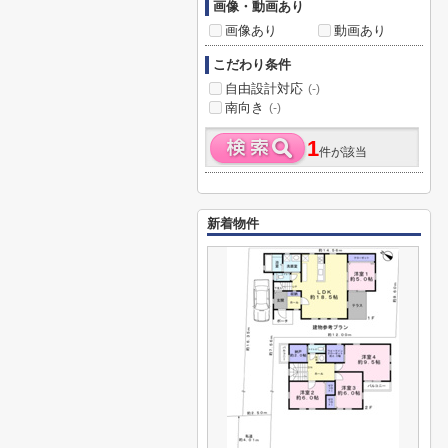
画像・動画あり
画像あり
動画あり
こだわり条件
自由設計対応
(-)
南向き
(-)
1
件が該当
新着物件