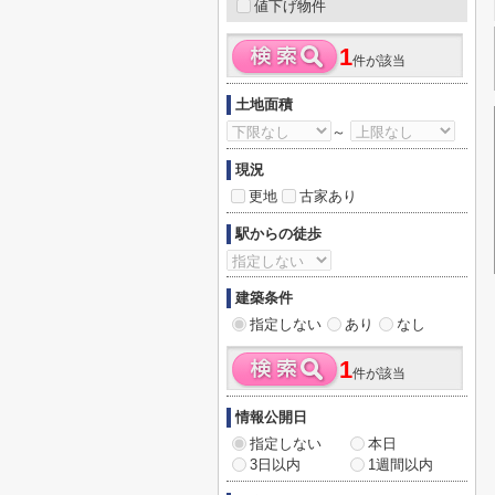
値下げ物件
1
件が該当
土地面積
～
現況
更地
古家あり
駅からの徒歩
建築条件
指定しない
あり
なし
1
件が該当
情報公開日
指定しない
本日
3日以内
1週間以内