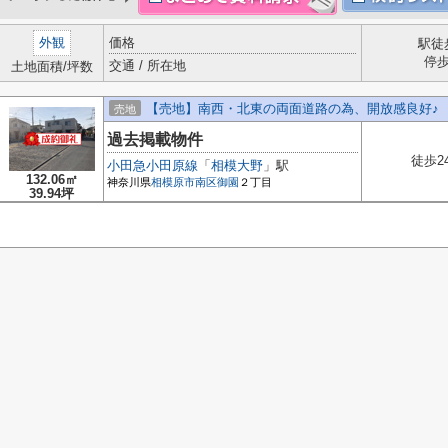
外観
価格
駅徒
停
交通 / 所在地
土地面積/坪数
【売地】南西・北東の両面道路の為、開放感良好♪
売地
過去掲載物件
徒歩2
小田急小田原線
「
相模大野
」駅
132.06㎡
神奈川県
相模原市南区
御園
２丁目
39.94坪