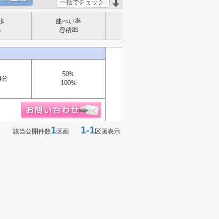
一括でチェック
歩
建ぺい率
歩
容積率
50%
4分
100%
1
1-1
該当公開件数
区画
区画表示