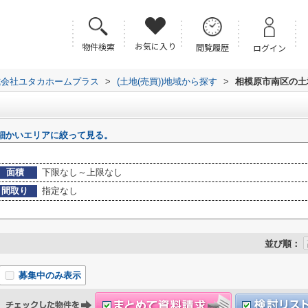
お気に入り
物件検索
閲覧履歴
ログイン
式会社ユタカホームプラス
>
(土地(売買))地域から探す
>
相模原市南区の土地
細かいエリアに絞って見る。
面積
下限なし～上限なし
間取り
指定なし
並び順：
募集中のみ表示