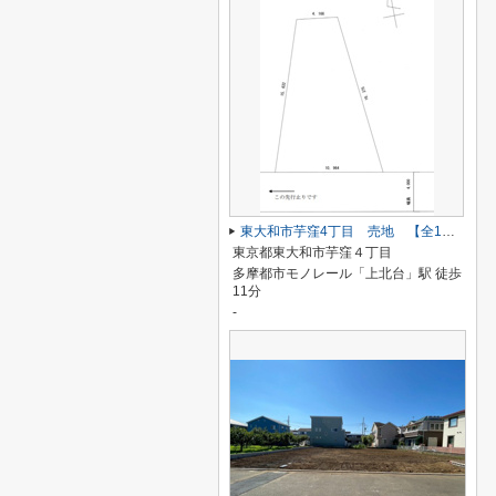
東大和市芋窪4丁目 売地 【全1区画】
東京都東大和市芋窪４丁目
多摩都市モノレール「上北台」駅 徒歩
11分
-