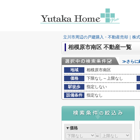
立川市周辺の戸建購入・不動産売却｜株
相模原市南区 不動産一覧
≫さらに
地域
相模原市南区
価格
下限なし～上限なし
駅徒歩
指定しない
設備条件
指定なし
▼価格
～