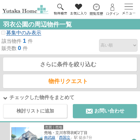
羽衣公園の周辺物件一覧
募集中のみ表示
1
該当物件
件
0
販売数
件
さらに条件を絞り込む
物件リクエスト
チェックした物件をまとめて
検討リストに追加
お問い合わせ
売買｜売地
売地・立川市羽衣町2丁目
南武線
「
西国立
」駅 徒歩7分