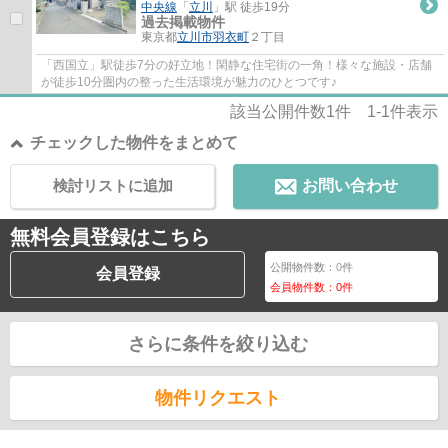
中央線
「
立川
」駅 徒歩19分
過去掲載物件
東京都
立川市
羽衣町
２丁目
「西国立」駅徒歩7分の好立地！閑静な住宅街の一角！様々な施設・店舗
が徒歩10分圏内の整った生活環境が魅力のひとつです♪
該当公開件数
1
件
1-1
件表示
チェックした物件をまとめて
検討リストに追加
お問い合わせ
無料会員登録はこちら
公開物件数：
0
件
会員登録
会員物件数：
0
件
さらに条件を絞り込む
物件リクエスト