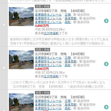
ハウスメーカーで建築可能です ◇前面道路幅は約6.0mで駐車がらくらく
できます♪ ◇スーパー徒歩約３分で買い物が便利...
売買｜売地
立川市栄町2丁目 売地 【全8区画】
多摩都市モノレール
「
立飛
」駅 徒歩20分
多摩都市モノレール
「
泉体育館
」駅 徒歩20分
多摩都市モノレール
「
高松
」駅 徒歩23分
4,890万円
坪数:
36.93坪/122.09㎡
東京都
立川市
栄町
２丁目
徒歩8分の場所に立川市立南砂小学校があります♪環境の良いエリアにある
売地です♪平坦地なので周辺に坂道がなく買いものや通勤での負担が少な
い立地です♪こちらの住宅用地で念願のマイ...
売買｜売地
立川市栄町2丁目 売地 【全8区画】
多摩都市モノレール
「
立飛
」駅 徒歩20分
多摩都市モノレール
「
泉体育館
」駅 徒歩20分
多摩都市モノレール
「
高松
」駅 徒歩23分
4,890万円
坪数:
37.32坪/123.38㎡
東京都
立川市
栄町
２丁目
こだわりで選びたい方におすすめ！立川市エリアで住まいをお探しなら
「立川市栄町2丁目 売地 【全8区画】」！徒歩15分の距離に立川市立
立川第二中学校があるのも魅力！土地購入をお...
売買｜売地
立川市栄町2丁目 売地 【全8区画】
多摩都市モノレール
「
立飛
」駅 徒歩20分
多摩都市モノレール
「
泉体育館
」駅 徒歩20分
多摩都市モノレール
「
高松
」駅 徒歩23分