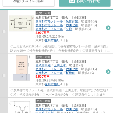
検討リストに追加
お問い合わせ
売買｜売地
立川市柏町1丁目 売地 【全1区画】
多摩都市モノレール
「
泉体育館
」駅 徒歩10分
多摩都市モノレール
「
砂川七番
」駅 徒歩15分
多摩都市モノレール
「
立飛
」駅 徒歩19分
8,000万円
坪数:
65.5坪/216.54㎡
東京都
立川市
柏町
１丁目
◇土地面積約216.54㎡ ◇更地渡し ◇多摩都市モノレール線「泉体育館」
駅徒歩10分 ◇小学校徒歩約4分！中学校徒歩約9分！ ◇建築条件なし！お
好きなハウスメーカーで建築できます！ ◇前面道...
売買｜売地
立川市柏町4丁目 売地 【全1区画】
西武拝島線
「
玉川上水
」駅 徒歩2分
多摩都市モノレール
「
砂川七番
」駅 徒歩11分
多摩都市モノレール
「
桜街道
」駅 徒歩14分
5,500万円
坪数:
29.91坪/98.90㎡
東京都
立川市
柏町
４丁目
◇多摩都市モノレール線・西武拝島線「玉川上水」駅徒歩2分の好立地！
◇柏小学校徒歩約8分！スーパー徒歩約6分！ ◇建築条件なし！お好きな
ハウスメーカーで建築できます！ ご要望を頂...
売買｜売地
立川市柏町2丁目 売地 【全2区画】
多摩都市モノレール
「
砂川七番
」駅 徒歩13分