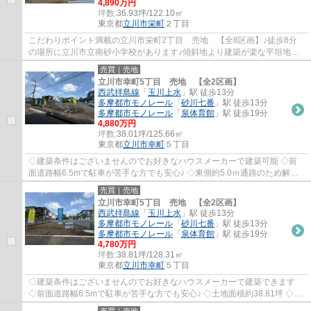
4,890万円
坪数:
36.93坪/122.10㎡
東京都
立川市
栄町
２丁目
こだわりポイント満載の立川市栄町2丁目 売地 【全8区画】♪徒歩8分
の場所に立川市立南砂小学校があります♪傾斜地より建築が楽な平坦地で
す♪地域の住環境に詳しいユタカホームプラス...
売買｜売地
立川市幸町5丁目 売地 【全2区画】
西武拝島線
「
玉川上水
」駅 徒歩13分
多摩都市モノレール
「
砂川七番
」駅 徒歩13分
多摩都市モノレール
「
泉体育館
」駅 徒歩19分
4,880万円
坪数:
38.01坪/125.66㎡
東京都
立川市
幸町
５丁目
◇建築条件はございませんのでお好きなハウスメーカーで建築可能 ◇前
面道路幅6.5mで駐車が苦手な方でも安心♪ ◇東側約5.0ｍ通路のため解放
感あり ◇土地面積約38.01坪 ◇日当たりのよい南...
売買｜売地
立川市幸町5丁目 売地 【全2区画】
西武拝島線
「
玉川上水
」駅 徒歩13分
多摩都市モノレール
「
砂川七番
」駅 徒歩13分
多摩都市モノレール
「
泉体育館
」駅 徒歩19分
4,780万円
坪数:
38.81坪/128.31㎡
東京都
立川市
幸町
５丁目
◇建築条件はございませんのでお好きなハウスメーカーで建築できます
◇前面道路幅6.5mで駐車が苦手な方でも安心♪ ◇土地面積約38.81坪 ◇日
当たりのよい南道路 ◇きれいな整形地・更地渡し...