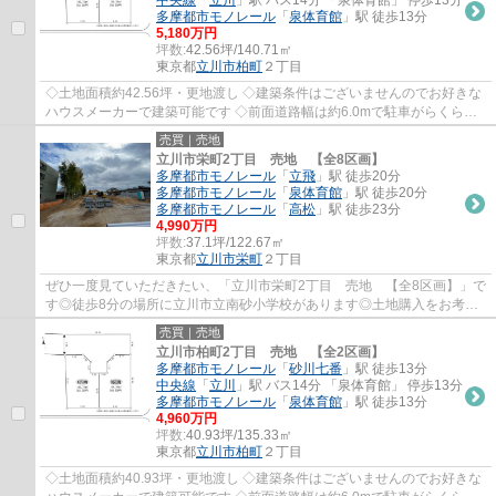
中央線
「
立川
」駅 バス14分 「泉体育館」 停歩13分
多摩都市モノレール
「
泉体育館
」駅 徒歩13分
5,180万円
坪数:
42.56坪/140.71㎡
東京都
立川市
柏町
２丁目
◇土地面積約42.56坪・更地渡し ◇建築条件はございませんのでお好きな
ハウスメーカーで建築可能です ◇前面道路幅は約6.0mで駐車がらくらく
できます♪ ◇スーパー徒歩約３分で買い物が便利...
売買｜売地
立川市栄町2丁目 売地 【全8区画】
多摩都市モノレール
「
立飛
」駅 徒歩20分
多摩都市モノレール
「
泉体育館
」駅 徒歩20分
多摩都市モノレール
「
高松
」駅 徒歩23分
4,990万円
坪数:
37.1坪/122.67㎡
東京都
立川市
栄町
２丁目
ぜひ一度見ていただきたい、「立川市栄町2丁目 売地 【全8区画】」で
す◎徒歩8分の場所に立川市立南砂小学校があります◎土地購入をお考え
の方にイチオシの売地がこちらです◎安定した...
売買｜売地
立川市柏町2丁目 売地 【全2区画】
多摩都市モノレール
「
砂川七番
」駅 徒歩13分
中央線
「
立川
」駅 バス14分 「泉体育館」 停歩13分
多摩都市モノレール
「
泉体育館
」駅 徒歩13分
4,960万円
坪数:
40.93坪/135.33㎡
東京都
立川市
柏町
２丁目
◇土地面積約40.93坪・更地渡し ◇建築条件はございませんのでお好きな