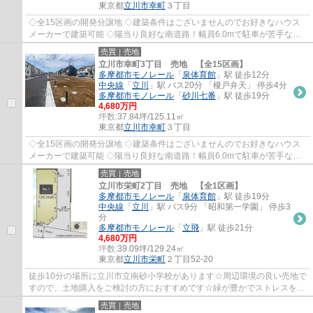
東京都
立川市
幸町
３丁目
◇全15区画の開発分譲地 ◇建築条件はございませんのでお好きなハウス
メーカーで建築可能 ◇陽当り良好な南道路！幅員6.0mで駐車が苦手な方
でも安心♪ ◇「スーパーダイレックス」まで徒歩...
売買｜売地
立川市幸町3丁目 売地 【全15区画】
多摩都市モノレール
「
泉体育館
」駅 徒歩12分
中央線
「
立川
」駅 バス20分 「榎戸弁天」 停歩4分
多摩都市モノレール
「
砂川七番
」駅 徒歩19分
4,680万円
坪数:
37.84坪/125.11㎡
東京都
立川市
幸町
３丁目
◇全15区画の開発分譲地 ◇建築条件はございませんのでお好きなハウス
メーカーで建築可能 ◇陽当り良好な南道路！幅員6.0mで駐車が苦手な方
でも安心♪ ◇「スーパーダイレックス」まで徒歩...
売買｜売地
立川市栄町2丁目 売地 【全1区画】
多摩都市モノレール
「
泉体育館
」駅 徒歩19分
中央線
「
立川
」駅 バス9分 「昭和第一学園」 停歩3
分
多摩都市モノレール
「
立飛
」駅 徒歩21分
4,680万円
坪数:
39.09坪/129.24㎡
東京都
立川市
栄町
２丁目52-20
徒歩10分の場所に立川市立南砂小学校があります☆周辺環境の良い売地で
すので、土地購入をご検討の方におすすめです☆緑が豊かでストレスを感
じにくい第一種低層住居専用地域はいかがで...
売買｜売地