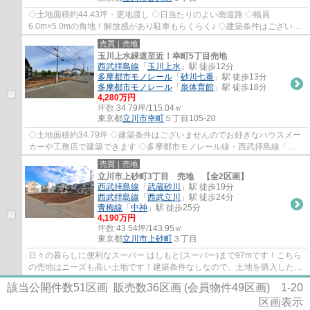
◇土地面積約44.43坪・更地渡し ◇日当たりのよい南道路 ◇幅員
6.0m×5.0mの角地！解放感があり駐車もらくらく♪ ◇建築条件はございま
せん。お好きなハウスメーカーや工務店で建築可能です...
売買｜売地
玉川上水緑道至近！幸町5丁目売地
西武拝島線
「
玉川上水
」駅 徒歩12分
多摩都市モノレール
「
砂川七番
」駅 徒歩13分
多摩都市モノレール
「
泉体育館
」駅 徒歩18分
4,280万円
坪数:
34.79坪/115.04㎡
東京都
立川市
幸町
５丁目105-20
◇土地面積約34.79坪 ◇建築条件はございませんのでお好きなハウスメー
カーや工務店で建築できます ◇多摩都市モノレール線・西武拝島線「玉
川上水」駅徒歩約12分 2駅2路線利用可能で通...
売買｜売地
立川市上砂町3丁目 売地 【全2区画】
西武拝島線
「
武蔵砂川
」駅 徒歩19分
西武拝島線
「
西武立川
」駅 徒歩24分
青梅線
「
中神
」駅 徒歩25分
4,190万円
坪数:
43.54坪/143.95㎡
東京都
立川市
上砂町
３丁目
日々の暮らしに便利なスーパー はしもと(スーパー)まで97mです！こちら
の売地はニーズも高い土地です！建築条件なしなので、土地を購入した後
はお好みのタイミングで住まいが建てられ...
該当公開件数
51
区画 販売数
36
区画 (会員物件
49
区画)
1-20
区画表示