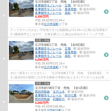
立川市栄町2丁目 売地 【全8区画】
多摩都市モノレール
「
立飛
」駅 徒歩20分
多摩都市モノレール
「
泉体育館
」駅 徒歩20分
多摩都市モノレール
「
高松
」駅 徒歩23分
4,390万円
坪数:
39.82坪/131.64㎡
東京都
立川市
栄町
２丁目
アップダウンの少ない平坦地です♪土地面積は131.64㎡(公簿)♪住宅用地で
す♪建築条件なしなので、土地を購入した後はお好みのタイミングで住ま
いが建てられます♪土地選びは、満足のいく...
売買｜売地
立川市栄町2丁目 売地 【全8区画】
多摩都市モノレール
「
立飛
」駅 徒歩20分
多摩都市モノレール
「
泉体育館
」駅 徒歩20分
多摩都市モノレール
「
高松
」駅 徒歩23分
4,290万円
坪数:
39.65坪/131.10㎡
東京都
立川市
栄町
２丁目
ぜひ一度見ていただきたい、「立川市栄町2丁目 売地 【全8区画】」で
す♪徒歩8分の場所に立川市立南砂小学校があります♪マイホームをお考え
の方には、こちらの住宅用地♪ユタカホーム...
売買｜売地
立川市砂川町6丁目 売地 【全1区画】
西武拝島線
「
玉川上水
」駅 徒歩14分
多摩都市モノレール
「
砂川七番
」駅 徒歩19分
西武拝島線
「
武蔵砂川
」駅 徒歩21分
4,280万円
坪数:
44.43坪/146.88㎡
東京都
立川市
砂川町
６丁目