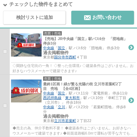
チェックした物件をまとめて
検討リストに追加
お問い合わせ
売買｜売地
【売地】JR中央線「国立」駅バス6分 「団地南」
停歩3分
中央線
「
国立
」駅 バス6分 「団地南」 停歩3分
過去掲載物件
東京都
国分寺市
西町
４丁目
◇閑静な住宅街の一角！ ◇整った住環境♪ ◇建築条件はございません。お
好きなハウスメーカーで建築できます♪
売買｜売地
最終1区画！緑が繁る光陽の街 立川市若葉町2丁
目 売地 【全4区画】
中央線
「
国立
」駅 バス11分 「変電所前」 停歩11分
西武拝島線
「
東大和市
」駅 バス10分 「幸町三丁目
（立川市）」 停歩18分
中央線
「
立川
」駅 バス23分 「若葉町団地」 停歩8
分
過去掲載物件
東京都
立川市
若葉町
２丁目22
◆売主の為、仲介手数料不要！ ◆建築条件はございません。お好きなハ
ウスメーカーで建築できます♪ ◆前面道路幅6.0mで運転が苦手な方でも安