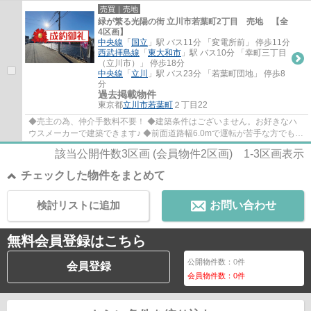
心です♪ ◆新校舎でお子様も通うのが楽しくなる...
売買｜売地
緑が繁る光陽の街 立川市若葉町2丁目 売地 【全
4区画】
中央線
「
国立
」駅 バス11分 「変電所前」 停歩11分
西武拝島線
「
東大和市
」駅 バス10分 「幸町三丁目
（立川市）」 停歩18分
中央線
「
立川
」駅 バス23分 「若葉町団地」 停歩8
分
過去掲載物件
東京都
立川市
若葉町
２丁目22
◆売主の為、仲介手数料不要！ ◆建築条件はございません。お好きなハ
ウスメーカーで建築できます♪ ◆前面道路幅6.0mで運転が苦手な方でも安
心です♪ ◆新校舎でお子様も通うのが楽しくなる...
該当公開件数
3
区画 (会員物件
2
区画)
1-3
区画表示
チェックした物件をまとめて
検討リストに追加
お問い合わせ
無料会員登録はこちら
公開物件数：
0
件
会員登録
会員物件数：
0
件