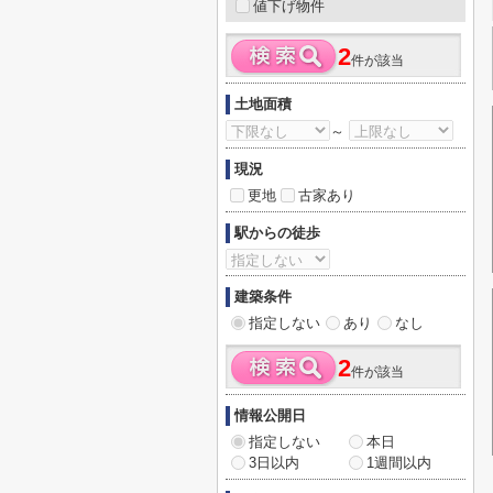
値下げ物件
2
件が該当
土地面積
～
現況
更地
古家あり
駅からの徒歩
建築条件
指定しない
あり
なし
2
件が該当
情報公開日
指定しない
本日
3日以内
1週間以内