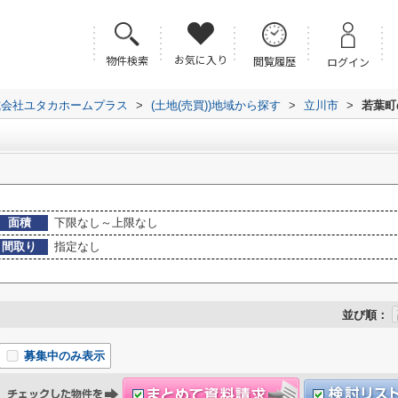
お気に入り
物件検索
閲覧履歴
ログイン
式会社ユタカホームプラス
>
(土地(売買))地域から探す
>
立川市
>
若葉町
面積
下限なし～上限なし
間取り
指定なし
並び順：
募集中のみ表示