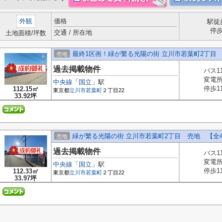
外観
価格
駅徒
停
交通 / 所在地
土地面積/坪数
最終1区画！緑が繁る光陽の街 立川市若葉町2丁目
売地
過去掲載物件
バス1
変電
中央線
「
国立
」駅
停歩1
112.15㎡
東京都
立川市
若葉町
２丁目22
33.92坪
緑が繁る光陽の街 立川市若葉町2丁目 売地 【全
売地
過去掲載物件
バス1
変電
中央線
「
国立
」駅
停歩1
112.33㎡
東京都
立川市
若葉町
２丁目22
33.97坪