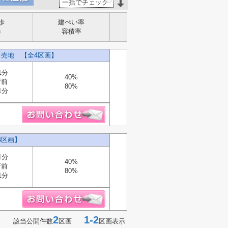
一括でチェック
歩
建ぺい率
歩
容積率
 売地 【全4区画】
1分
40%
所前
80%
1分
4区画】
1分
40%
所前
80%
1分
2
1-2
該当公開件数
区画
区画表示