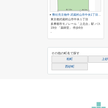
弊社売主物件 武蔵村山市中央1丁目 売地 2号区【全18区画】
東京都武蔵村山市中央１丁目
多摩都市モノレール「上北台」駅 バス
19分 「薬師堂」 停歩6分
-
その他の町名で探す
柏町
上砂
西砂町