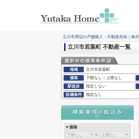
立川市周辺の戸建購入・不動産売却｜株
立川市若葉町 不動産一覧
地域
立川市若葉町
価格
下限なし～上限なし
駅徒歩
指定しない
設備条件
指定なし
▼価格
～