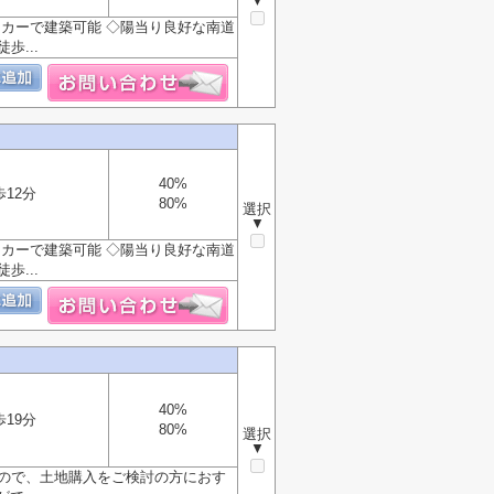
▼
ーカーで建築可能 ◇陽当り良好な南道
歩...
40%
歩12分
80%
選択
▼
ーカーで建築可能 ◇陽当り良好な南道
歩...
40%
歩19分
80%
選択
▼
すので、土地購入をご検討の方におす