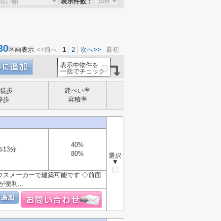
表示件数：
30
区画表示
<<前へ
1
2
次へ>>
最初
表示中物件を
一括でチェック
徒歩
建ぺい率
停歩
容積率
40%
歩13分
80%
選択
▼
ハウスメーカーで建築可能です ◇前面
便利...