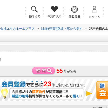
お気に入り
物件検索
閲覧履歴
ログイン
式会社ユタカホームプラス
>
(土地(売買))路線・駅から探す
>
JR中央線の土
)
55
件が該当
23
件ご覧いただけます。