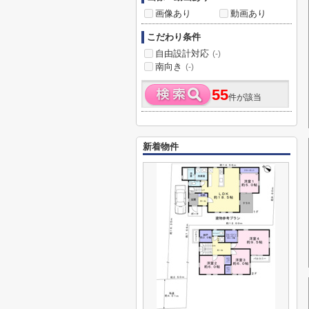
画像あり
動画あり
こだわり条件
自由設計対応
(-)
南向き
(-)
55
件が該当
新着物件