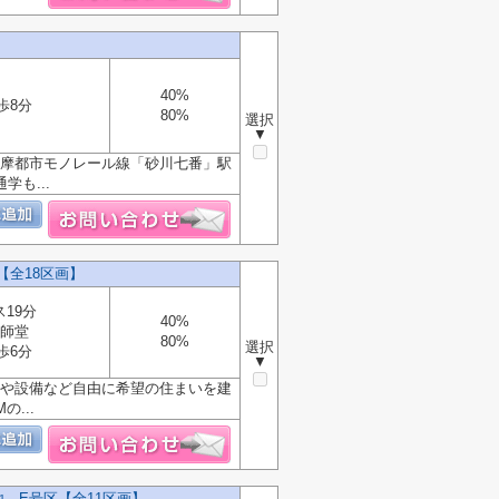
40%
歩8分
80%
選択
▼
多摩都市モノレール線「砂川七番」駅
も...
【全18区画】
ス19分
40%
師堂
80%
選択
歩6分
▼
りや設備など自由に希望の住まいを建
...
 E号区【全11区画】