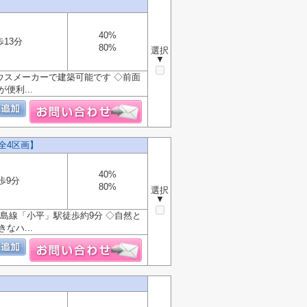
40%
歩13分
80%
選択
▼
ハウスメーカーで建築可能です ◇前面
便利...
全4区画】
40%
歩9分
80%
選択
▼
島線「小平」駅徒歩約9分 ◇自然と
なハ...