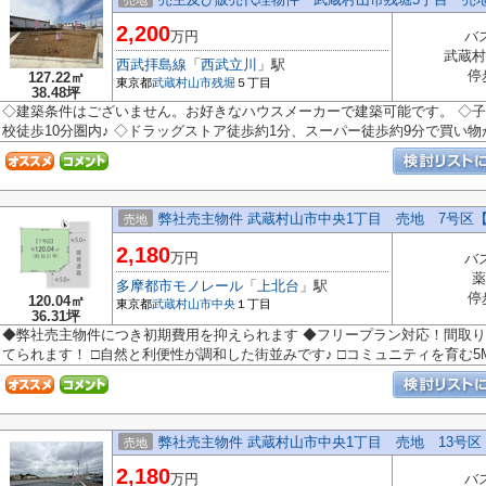
売地
2,200
万円
バ
武蔵村
西武拝島線
「
西武立川
」駅
停
127.22㎡
東京都
武蔵村山市
残堀
５丁目
38.48坪
◇建築条件はございません。お好きなハウスメーカーで建築可能です。 ◇
校徒歩10分圏内♪ ◇ドラッグストア徒歩約1分、スーパー徒歩約9分で買い物が便
弊社売主物件 武蔵村山市中央1丁目 売地 7号区【
売地
2,180
万円
バ
薬
多摩都市モノレール
「
上北台
」駅
停
120.04㎡
東京都
武蔵村山市
中央
１丁目
36.31坪
◆弊社売主物件につき初期費用を抑えられます ◆フリープラン対応！間取
てられます！ □自然と利便性が調和した街並みです♪ □コミュニティを育む5Mの
弊社売主物件 武蔵村山市中央1丁目 売地 13号区
売地
2,180
万円
バ