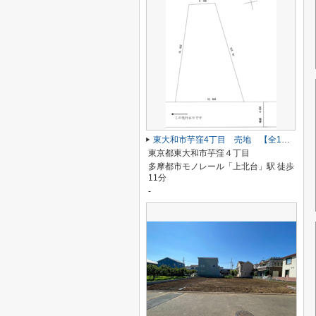
東大和市芋窪4丁目 売地 【全1区画】
東京都東大和市芋窪４丁目
多摩都市モノレール「上北台」駅 徒歩
11分
-