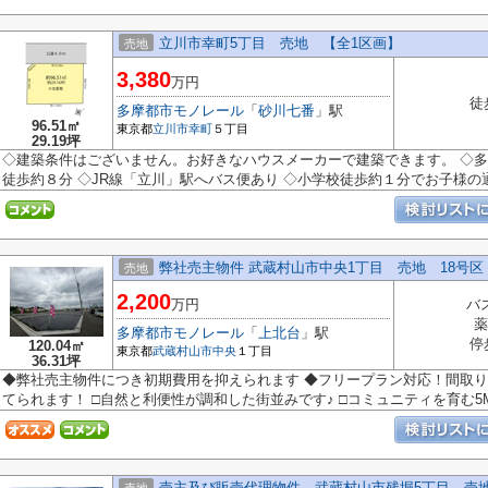
立川市幸町5丁目 売地 【全1区画】
売地
3,380
万円
徒
多摩都市モノレール
「
砂川七番
」駅
96.51㎡
東京都
立川市
幸町
５丁目
29.19坪
◇建築条件はございません。お好きなハウスメーカーで建築できます。 ◇
徒歩約８分 ◇JR線「立川」駅へバス便あり ◇小学校徒歩約１分でお子様の通学
弊社売主物件 武蔵村山市中央1丁目 売地 18号区
売地
2,200
万円
バ
薬
多摩都市モノレール
「
上北台
」駅
停
120.04㎡
東京都
武蔵村山市
中央
１丁目
36.31坪
◆弊社売主物件につき初期費用を抑えられます ◆フリープラン対応！間取
てられます！ □自然と利便性が調和した街並みです♪ □コミュニティを育む5Mの
売主及び販売代理物件 武蔵村山市残堀5丁目 売地