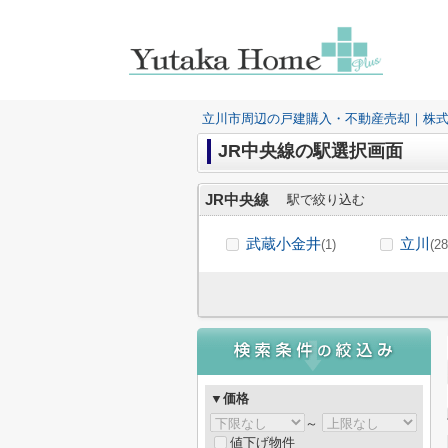
立川市周辺の戸建購入・不動産売却｜株
JR中央線の駅選択画面
JR中央線
駅で絞り込む
武蔵小金井
立川
(1)
(28
▼価格
～
値下げ物件