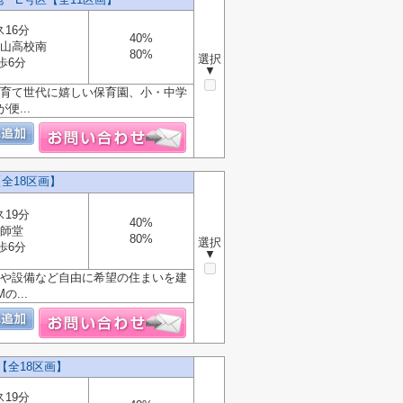
ス16分
40%
山高校南
80%
選択
歩6分
▼
子育て世代に嬉しい保育園、小・中学
...
全18区画】
ス19分
40%
師堂
80%
選択
歩6分
▼
りや設備など自由に希望の住まいを建
...
【全18区画】
ス19分