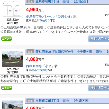
立川市柏町2丁目 売地 【全2区画】
売地
4,960
万円
徒
多摩都市モノレール
「
砂川七番
」駅
135.33㎡
東京都
立川市
柏町
２丁目
40.93坪
◇土地面積約40.93坪・更地渡し ◇建築条件はございませんのでお好きな
道路幅は約6.0mで駐車がらくらくできます♪ ◇スーパー徒歩約３分で買い物が
弊社売主及び販売代理物件 小平市仲町 売地 【
売地
4,880
万円
徒
西武新宿線
「
小平
」駅
125.39㎡
東京都
小平市
仲町
220-5
37.93坪
◇弊社売主及び販売代理物件につき仲介手数料不要！ ◇西武新宿線・西武拝
都会が融合する町 ◇土地面積約37.93坪 ◇建築条件はございませんのでお好き
立川市幸町3丁目 売地 【全15区画】
売地
4,680
万円