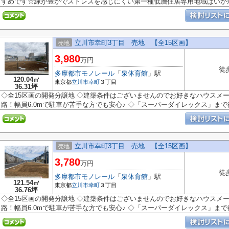
すめです☆緑が豊かでストレスを感じにくい第一種低層住居専用地域はいかがで
立川市幸町3丁目 売地 【全15区画】
売地
3,980
万円
徒
多摩都市モノレール
「
泉体育館
」駅
120.04㎡
東京都
立川市
幸町
３丁目
36.31坪
◇全15区画の開発分譲地 ◇建築条件はございませんのでお好きなハウスメ
路！幅員6.0mで駐車が苦手な方でも安心♪ ◇「スーパーダイレックス」まで徒
立川市幸町3丁目 売地 【全15区画】
売地
3,780
万円
徒
多摩都市モノレール
「
泉体育館
」駅
121.54㎡
東京都
立川市
幸町
３丁目
36.76坪
◇全15区画の開発分譲地 ◇建築条件はございませんのでお好きなハウスメ
路！幅員6.0mで駐車が苦手な方でも安心♪ ◇「スーパーダイレックス」まで徒