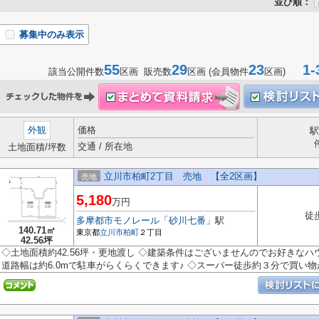
並び順：
募集中のみ表示
55
29
23
1-
該当公開件数
区画 販売数
区画 (会員物件
区画)
外観
価格
駅
交通 / 所在地
土地面積/坪数
立川市柏町2丁目 売地 【全2区画】
売地
5,180
万円
徒
多摩都市モノレール
「
砂川七番
」駅
140.71㎡
東京都
立川市
柏町
２丁目
42.56坪
◇土地面積約42.56坪・更地渡し ◇建築条件はございませんのでお好きな
道路幅は約6.0mで駐車がらくらくできます♪ ◇スーパー徒歩約３分で買い物が