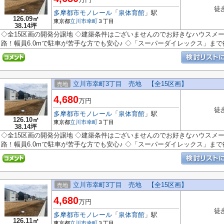
徒
多摩都市モノレール
「
泉体育館
」駅
126.09㎡
東京都
立川市
幸町
３丁目
38.14坪
◇全15区画の開発分譲地 ◇建築条件はございませんのでお好きなハウスメ
路！幅員6.0mで駐車が苦手な方でも安心♪ ◇「スーパーダイレックス」まで徒
立川市幸町3丁目 売地 【全15区画】
売地
4,680
万円
徒
多摩都市モノレール
「
泉体育館
」駅
126.10㎡
東京都
立川市
幸町
３丁目
38.14坪
◇全15区画の開発分譲地 ◇建築条件はございませんのでお好きなハウスメ
路！幅員6.0mで駐車が苦手な方でも安心♪ ◇「スーパーダイレックス」まで徒
立川市幸町3丁目 売地 【全15区画】
売地
4,680
万円
徒
多摩都市モノレール
「
泉体育館
」駅
126.11㎡
東京都
立川市
幸町
３丁目