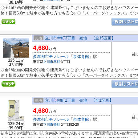
38.14坪
◇全15区画の開発分譲地 ◇建築条件はございませんのでお好きなハウスメ
路！幅員6.0mで駐車が苦手な方でも安心♪ ◇「スーパーダイレックス」まで徒
立川市幸町3丁目 売地 【全15区画】
売地
4,680
万円
徒
多摩都市モノレール
「
泉体育館
」駅
125.11㎡
東京都
立川市
幸町
３丁目
37.84坪
◇全15区画の開発分譲地 ◇建築条件はございませんのでお好きなハウスメ
路！幅員6.0mで駐車が苦手な方でも安心♪ ◇「スーパーダイレックス」まで徒
立川市栄町2丁目 売地 【全1区画】
売地
4,680
万円
徒
多摩都市モノレール
「
泉体育館
」駅
129.24㎡
東京都
立川市
栄町
２丁目52-20
39.09坪
徒歩10分の場所に立川市立南砂小学校があります☆周辺環境の良い売地で