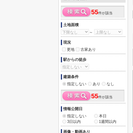
55
件が該当
土地面積
～
現況
更地
古家あり
駅からの徒歩
建築条件
指定しない
あり
なし
55
件が該当
情報公開日
指定しない
本日
3日以内
1週間以内
画像・動画あり