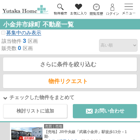
小金井市緑町 不動産一覧
募集中のみ表示
3
該当物件
区画
0
販売数
区画
さらに条件を絞り込む
物件リクエスト
チェックした物件をまとめて
検討リストに追加
お問い合わせ
売買｜売地
【売地】JR中央線「武蔵小金井」駅徒歩13分－1
期-