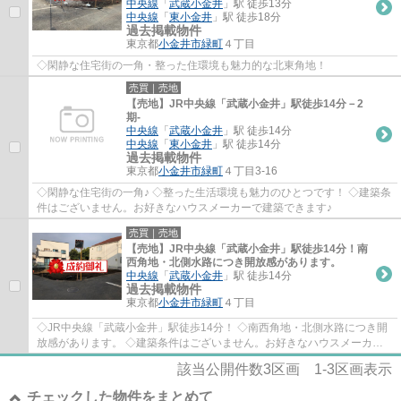
中央線
「
武蔵小金井
」駅 徒歩13分
中央線
「
東小金井
」駅 徒歩18分
過去掲載物件
東京都
小金井市
緑町
４丁目
◇閑静な住宅街の一角・整った住環境も魅力的な北東角地！
売買｜売地
【売地】JR中央線「武蔵小金井」駅徒歩14分－2
期-
中央線
「
武蔵小金井
」駅 徒歩14分
中央線
「
東小金井
」駅 徒歩14分
過去掲載物件
東京都
小金井市
緑町
４丁目3-16
◇閑静な住宅街の一角♪ ◇整った生活環境も魅力のひとつです！ ◇建築条
件はございません。お好きなハウスメーカーで建築できます♪
売買｜売地
【売地】JR中央線「武蔵小金井」駅徒歩14分！南
西角地・北側水路につき開放感があります。
中央線
「
武蔵小金井
」駅 徒歩14分
過去掲載物件
東京都
小金井市
緑町
４丁目
◇JR中央線「武蔵小金井」駅徒歩14分！ ◇南西角地・北側水路につき開
放感があります。 ◇建築条件はございません。お好きなハウスメーカー
で建築できます。
該当公開件数
3
区画
1-3
区画表示
チェックした物件をまとめて