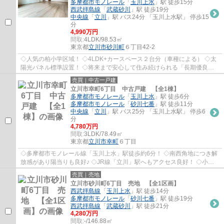
多摩都市モノレール
「
玉川上水
」駅 徒歩15分
西武拝島線
「
武蔵砂川
」駅 徒歩19分
中央線
「
立川
」駅 バス24分 「玉川上水駅」 停歩15
分
4,990万円
間取:
4LDK/98.53㎡
東京都
立川市
砂川町
６丁目42-2
◇人気の柏小学区域！ ◇4LDK+カースペース２台分（車種による） ◇太
陽光パネル標準設置！ ◇将来まで安心して住み続けられる「長期優良住
宅」仕様 ◇前面道路幅6.0mで駐車が苦手な方でも...
売買｜中古一戸建
立川市幸町6丁目 中古戸建 【全1棟】
多摩都市モノレール
「
玉川上水
」駅 徒歩6分
多摩都市モノレール
「
砂川七番
」駅 徒歩11分
中央線
「
立川
」駅 バス25分 「玉川上水駅」 停歩6
分
4,780万円
間取:
3LDK/78.49㎡
東京都
立川市
幸町
６丁目
◇多摩都市モノレール線「玉川上水」駅徒歩約6分！ ◇南西角地につき解
放感があり陽当りも良好♪ ◇JR線「立川」駅へもアクセス良好！ ◇小学
校徒歩約4分、保育園徒歩約5分！ ◇約15.48帖の...
売買｜売地
立川市砂川町6丁目 売地 【全1区画】
西武拝島線
「
玉川上水
」駅 徒歩14分
多摩都市モノレール
「
砂川七番
」駅 徒歩19分
西武拝島線
「
武蔵砂川
」駅 徒歩21分
4,280万円
間取:
-/146.88㎡