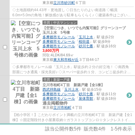
東京都
立川市
砂川町
６丁目
◇土地面積約44.43坪・更地渡し ◇日当たりのよい南道路 ◇幅員
6.0m×5.0mの角地！解放感があり駐車もらくらく♪ ◇建築条件はございま
せん。お好きなハウスメーカーや工務店で建築可能です...
売買｜中古マンション
【空室につき、いつでも内覧可能】グリーンコープ
玉川上水 5号棟
多摩都市モノレール
「
玉川上水
」駅 徒歩2分
多摩都市モノレール
「
桜街道
」駅 徒歩9分
多摩都市モノレール
「
砂川七番
」駅 徒歩16分
3,600万円
間取:
4LDK/84.69㎡
東京都
東大和市
桜が丘
３丁目44-17
◇多摩都市モノレール線「玉川上水」駅徒歩約２分の好立地！ ◇南西角
部屋につき通風・採光良好♪ ◇スーパー徒歩約１分、コンビニ徒歩約２分
で買い物が便利 ◇「東大和南公園」まで徒歩約...
売買｜新築一戸建
立川市柏町4丁目 新築戸建【全1棟】
西武拝島線
「
玉川上水
」駅 徒歩15分
多摩都市モノレール
「
砂川七番
」駅 徒歩11分
多摩都市モノレール
「
泉体育館
」駅 徒歩18分
過去掲載物件
東京都
立川市
柏町
４丁目
【柏小学区！】こだわりポイント満載の立川市柏町4丁目 新築戸建【全1
棟】☆固定階段付き小屋裏収納☆ガラストップコンロ☆タンクレストイレ
☆全居室南向き☆LDK吹抜けで開放感あり☆不動産...
該当公開件数
5
件 販売数
4
件
1-5
件表示