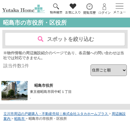
昭島市の市役所・区役所
スポットを絞り込む
※物件情報の周辺施設紹介のページであり、各店舗への問い合わせは当
社では対応できません。
該当件数
1
件
昭島市役所
東京都昭島市田中町１丁目
-
立川市周辺の戸建購入・不動産売却｜株式会社ユタカホームプラス
>
周辺施設
案内
>
昭島市
>
昭島市の市役所・区役所