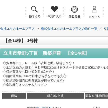
お気に入り
物件検索
閲覧履歴
ログイン
式会社ユタカホームプラス
>
株式会社ユタカホームプラスの物件一覧
>
立
【全14棟】 J号棟
立川市幸町5丁目 新築戸建 【全14棟】
◇多摩都市モノレール線「砂川七番」駅徒歩９分！
◇全14区画の分譲地！同じ時期にに生活をスタートさせるご家族が多く心
◇収納豊富な4LDK+並列駐車2台分！
◇前面道路幅6.0mで駐車が苦手な方でも安心
◇徒歩10分圏内に教育施設が揃っています♪
◇食洗機付きシステムキッチン
価格
所在地/交通
間取り/建物面