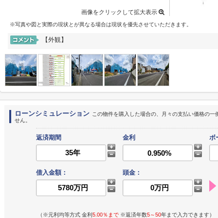
画像をクリックして拡大表示
※写真や図と実際の現状とが異なる場合は現状を優先させていただきます。
【外観】
ローンシミュレーション
この物件を購入した場合の、月々の支払い価格の一
せん。
返済期間
金利
ボ
借入金額：
頭金：
（※元利均等方式 金利
5.00％まで
※返済年数
5～50
年まで入力できます）