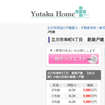
立川市周辺の戸建購入・不動産売却｜株
J号棟
立川市幸町5丁目 新築戸建 
▼ご希望の住まいをお探しします
立川市幸町5丁目 新築戸建 【全14
棟】
の他の区画の新築一戸建
区画
間取り
価格
B号棟
4LDK
5,980
万円
C号棟
4LDK
5,980
万円
D号棟
4LDK
5,980
万円