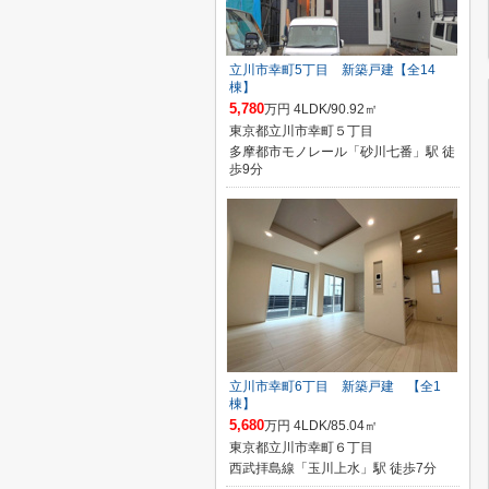
立川市幸町5丁目 新築戸建【全14
棟】
5,780
万円 4LDK/90.92㎡
東京都立川市幸町５丁目
多摩都市モノレール「砂川七番」駅 徒
歩9分
立川市幸町6丁目 新築戸建 【全1
棟】
5,680
万円 4LDK/85.04㎡
東京都立川市幸町６丁目
西武拝島線「玉川上水」駅 徒歩7分