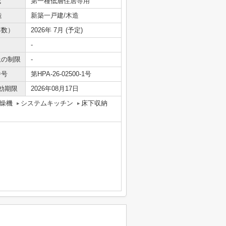
域
第一種低層住居専用
造
新築一戸建/木造
年数）
2026年 7月 (予定)
-
上の制限
-
番号
第HPA-26-02500-1号
効期限
2026年08月17日
燥機
システムキッチン
床下収納