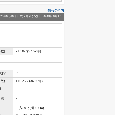
情報の見方
26年08月03日
次回更新予定日：2026年08月17日
数)
91.50㎡(27.67坪)
期間
-/-
数)
115.25㎡(34.86坪)
地
-
面積
-
況
一方(西 公道 6.0m)