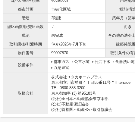
建ぺい率/容積率
40%/80%
用途地
都市計画
市街化区域
種別/構
階建
2階建
築年月（築
総区画数/販売区画数
-/-
向き
現況
未完成
その他の法令
取引態様/引渡時期
仲介/2026年7月下旬
建築確認
物件番号
99097870
取引条件の有
都市ガス
公営水道
公共下水
食器洗い乾
設備条件
収納豊富
株式会社ユタカホームプラス
東京都立川市柏町４丁目55番11号 YH terrace
TEL:0800-888-3200
取扱会社
東京都知事 (3) 第95183号
(公社)全日本不動産協会東京本部
(公社)不動産保証協会
(公社)首都圏不動産公正取引協議会