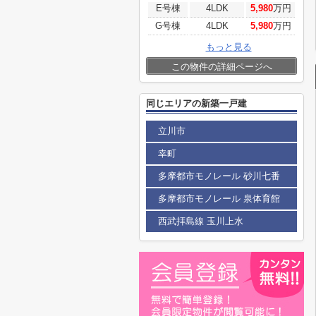
E号棟
4LDK
5,980
万円
G号棟
4LDK
5,980
万円
もっと見る
この物件の詳細ページへ
同じエリアの新築一戸建
立川市
幸町
多摩都市モノレール 砂川七番
多摩都市モノレール 泉体育館
西武拝島線 玉川上水