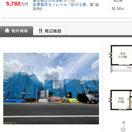
東京都
立川市
幸町
５丁目
4LDK
5,780
万円
多摩都市モノレール
「
砂川七番
」駅 徒
歩9分
91.50㎡