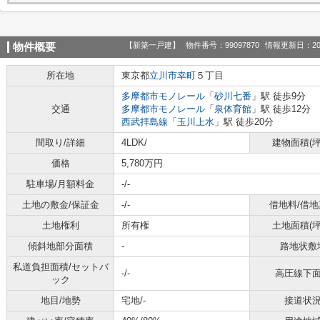
【新築一戸建】
物件番号：99097870
情報更新日：20
物件概要
所在地
東京都
立川市
幸町
５丁目
多摩都市モノレール
「
砂川七番
」駅 徒歩9分
交通
多摩都市モノレール
「
泉体育館
」駅 徒歩12分
西武拝島線
「
玉川上水
」駅 徒歩20分
間取り/詳細
4LDK/
建物面積(坪
価格
5,780万円
駐車場/月額料金
-/-
土地の敷金/保証金
-/-
借地料/借地
土地権利
所有権
土地面積(坪
傾斜地部分面積
-
路地状敷
私道負担面積/セットバ
-/-
高圧線下
ック
地目/地勢
宅地/-
接道状