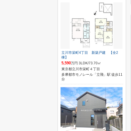
立川市栄町4丁目 新築戸建 【全2
棟】
5,590
万円 3LDK/73.70㎡
東京都立川市栄町４丁目
多摩都市モノレール「立飛」駅 徒歩11
分