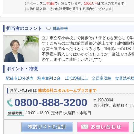
（※ボーナスは
年2回
で計算しています。
1000万円
まで入力できます）
（※物件購入時、その他諸費用が発生する場合がございます）
担当者のコメント
川島未来
立川市立幸小学校まで徒歩9分！子どもを安心して
す！こちらの土地は前面道路6m以上です！建物面積9
な雰囲気でゆったりとくつろげる、15帖以上のLD
不動産を購入してはいかがでしょうか！当社では多
ので、まずはご連絡ください(*^^*)
ポイント・特徴
駅徒歩10分以内
駐車並列２台
LDK15帖以上
全居室収納
食器洗乾
お問い合わせは
株式会社ユタカホームプラスまで
0800-888-3200
〒190-0004
東京都立川市柏町４丁目55番
10:00～18:00 定休日:火曜日・水曜日