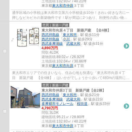
土地面積:
132.93㎡ / 40.21坪
東京都
東大和市
仲原
３丁目
通学区域の小学校は東大和市立第六小学校徒歩10分！きれい好きな方に一
押しなピカピカの新築物件です！駅が周辺に2つあり、利便性の高い物件
です！こちらの土地は前面道路6m以上です！...
売買｜新築一戸建
東大和市向原４丁目 新築戸建 【全4棟】
西武拝島線
「
東大和市
」駅 徒歩11分
西武拝島線
「
小川
」駅 徒歩29分
西武多摩湖線
「
武蔵大和
」駅 徒歩31分
4,890万円
間取:
4LDK
建物面積:
89.02㎡ / 26.92坪
土地面積:
102.04㎡ / 30.86坪
東京都
東大和市
向原
４丁目
東大和市エリアでの住まいなら、住み心地も快適な「東大和市向原４丁
目 新築戸建 【全4棟】」はいかがでしょうか☆歩いて480mの場所に、
スーパーあまいけ東大和店があります☆こちらは...
売買｜新築一戸建
東大和市仲原3丁目 新築戸建【全2棟】
西武拝島線
「
東大和市
」駅 徒歩21分
西武多摩湖線
「
武蔵大和
」駅 徒歩22分
多摩都市モノレール
「
桜街道
」駅 徒歩33分
4,790万円
間取:
3LDK
建物面積:
95.21㎡ / 28.80坪
土地面積:
132.93㎡ / 40.21坪
東京都
東大和市
仲原
３丁目