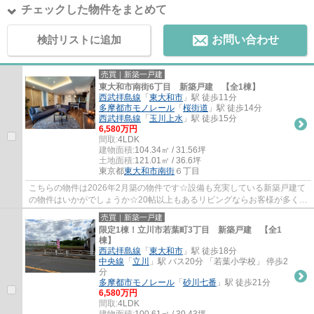
チェックした物件をまとめて
検討リストに追加
お問い合わせ
売買｜新築一戸建
東大和市南街6丁目 新築戸建 【全1棟】
西武拝島線
「
東大和市
」駅 徒歩11分
多摩都市モノレール
「
桜街道
」駅 徒歩14分
西武拝島線
「
玉川上水
」駅 徒歩15分
6,580万円
間取:
4LDK
建物面積:
104.34㎡ / 31.56坪
土地面積:
121.01㎡ / 36.6坪
東京都
東大和市
南街
６丁目
こちらの物件は2026年2月築の物件です☆設備も充実している新築戸建て
の物件はいかがでしょうか☆20帖以上もあるリビングならお客様が多くて
も安心です☆トイレが2ヶ所にあるので複数人で...
売買｜新築一戸建
限定1棟！立川市若葉町3丁目 新築戸建 【全1
棟】
西武拝島線
「
東大和市
」駅 徒歩18分
中央線
「
立川
」駅 バス20分 「若葉小学校」 停歩2
分
多摩都市モノレール
「
砂川七番
」駅 徒歩21分
6,580万円
間取:
4LDK