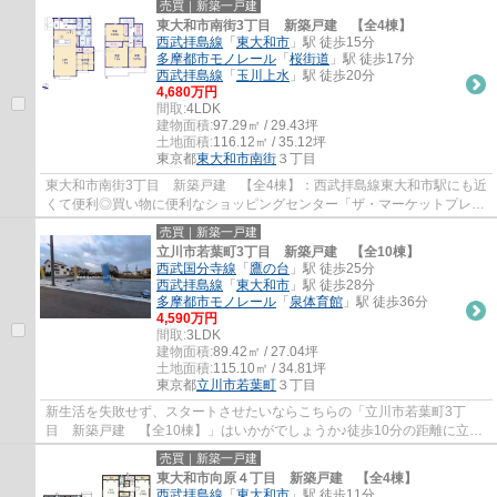
売買｜新築一戸建
東大和市南街3丁目 新築戸建 【全4棟】
西武拝島線
「
東大和市
」駅 徒歩15分
多摩都市モノレール
「
桜街道
」駅 徒歩17分
西武拝島線
「
玉川上水
」駅 徒歩20分
4,680万円
間取:
4LDK
建物面積:
97.29㎡ / 29.43坪
土地面積:
116.12㎡ / 35.12坪
東京都
東大和市
南街
３丁目
東大和市南街3丁目 新築戸建 【全4棟】：西武拝島線東大和市駅にも近
くて便利◎買い物に便利なショッピングセンター「ザ・マーケットプレイ
ス東大和」まで486mです◎今回ご紹介してい...
売買｜新築一戸建
立川市若葉町3丁目 新築戸建 【全10棟】
西武国分寺線
「
鷹の台
」駅 徒歩25分
西武拝島線
「
東大和市
」駅 徒歩28分
多摩都市モノレール
「
泉体育館
」駅 徒歩36分
4,590万円
間取:
3LDK
建物面積:
89.42㎡ / 27.04坪
土地面積:
115.10㎡ / 34.81坪
東京都
立川市
若葉町
３丁目
新生活を失敗せず、スタートさせたいならこちらの「立川市若葉町3丁
目 新築戸建 【全10棟】」はいかがでしょうか♪徒歩10分の距離に立川
市立立川第九中学校があるのも魅力♪西武国分寺...
売買｜新築一戸建
東大和市向原４丁目 新築戸建 【全4棟】
西武拝島線
「
東大和市
」駅 徒歩11分