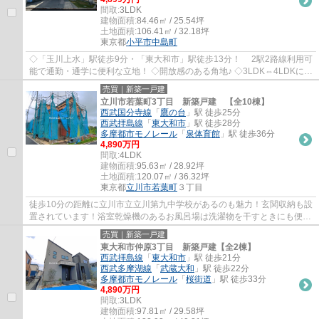
間取:
3LDK
建物面積:
84.46㎡ / 25.54坪
土地面積:
106.41㎡ / 32.18坪
東京都
小平市
中島町
◇「玉川上水」駅徒歩9分・「東大和市」駅徒歩13分！ 2駅2路線利用可
能で通勤・通学に便利な立地！ ◇開放感のある角地♪ ◇3LDK⇔4LDKに間
取り変更可！ ◇並列駐車2台分あり（車種による...
売買｜新築一戸建
立川市若葉町3丁目 新築戸建 【全10棟】
西武国分寺線
「
鷹の台
」駅 徒歩25分
西武拝島線
「
東大和市
」駅 徒歩28分
多摩都市モノレール
「
泉体育館
」駅 徒歩36分
4,890万円
間取:
4LDK
建物面積:
95.63㎡ / 28.92坪
土地面積:
120.07㎡ / 36.32坪
東京都
立川市
若葉町
３丁目
徒歩10分の距離に立川市立立川第九中学校があるのも魅力！玄関収納も設
置されています！浴室乾燥機のあるお風呂場は洗濯物を干すときにも便利
です！西武国分寺線鷹の台近辺にある戸建...
売買｜新築一戸建
東大和市仲原3丁目 新築戸建【全2棟】
西武拝島線
「
東大和市
」駅 徒歩21分
西武多摩湖線
「
武蔵大和
」駅 徒歩22分
多摩都市モノレール
「
桜街道
」駅 徒歩33分
4,890万円
間取:
3LDK
建物面積:
97.81㎡ / 29.58坪