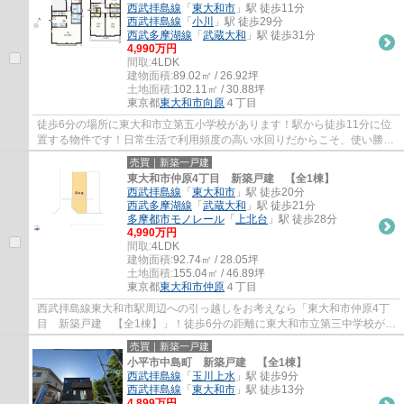
西武拝島線
「
東大和市
」駅 徒歩11分
西武拝島線
「
小川
」駅 徒歩29分
西武多摩湖線
「
武蔵大和
」駅 徒歩31分
4,990万円
間取:
4LDK
建物面積:
89.02㎡ / 26.92坪
土地面積:
102.11㎡ / 30.88坪
東京都
東大和市
向原
４丁目
徒歩6分の場所に東大和市立第五小学校があります！駅から徒歩11分に位
置する物件です！日常生活で利用頻度の高い水回りだからこそ、使い勝手
のいいシステムキッチンを選んでみませんか...
売買｜新築一戸建
東大和市仲原4丁目 新築戸建 【全1棟】
西武拝島線
「
東大和市
」駅 徒歩20分
西武多摩湖線
「
武蔵大和
」駅 徒歩21分
多摩都市モノレール
「
上北台
」駅 徒歩28分
4,990万円
間取:
4LDK
建物面積:
92.74㎡ / 28.05坪
土地面積:
155.04㎡ / 46.89坪
東京都
東大和市
仲原
４丁目
西武拝島線東大和市駅周辺への引っ越しをお考えなら「東大和市仲原4丁
目 新築戸建 【全1棟】」！徒歩6分の距離に東大和市立第三中学校があ
るのも魅力！新築の戸建て物件です！東大和...
売買｜新築一戸建
小平市中島町 新築戸建 【全1棟】
西武拝島線
「
玉川上水
」駅 徒歩9分
西武拝島線
「
東大和市
」駅 徒歩13分
4,899万円