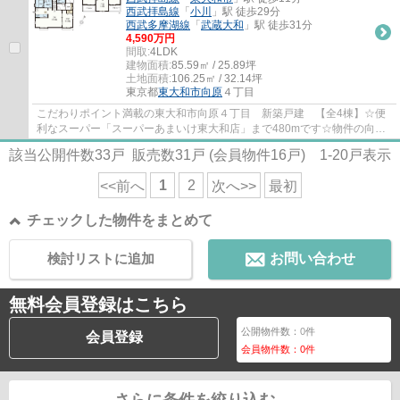
西武拝島線
「
小川
」駅 徒歩29分
西武多摩湖線
「
武蔵大和
」駅 徒歩31分
4,590万円
間取:
4LDK
建物面積:
85.59㎡ / 25.89坪
土地面積:
106.25㎡ / 32.14坪
東京都
東大和市
向原
４丁目
こだわりポイント満載の東大和市向原４丁目 新築戸建 【全4棟】☆便
利なスーパー「スーパーあまいけ東大和店」まで480mです☆物件の向き
は南向きです☆交通の利便性の良い一戸建てをお...
該当公開件数
33
戸 販売数
31
戸 (会員物件
16
戸)
1-20
戸表示
1
2
<<前へ
次へ>>
最初
チェックした物件をまとめて
検討リストに追加
お問い合わせ
無料会員登録はこちら
公開物件数：
0
件
会員登録
会員物件数：
0
件