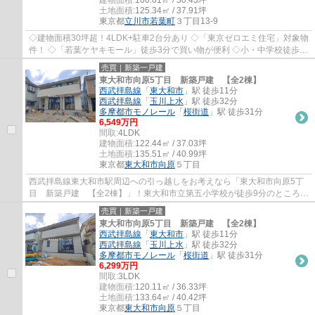
建物面積:
100.61㎡ / 30.43坪
土地面積:
125.34㎡ / 37.91坪
東京都
立川市
若葉町
３丁目13-9
◇建物面積30坪超！4LDK+駐車2台分あり ◇「東京ゼロエミ住宅」対象物
件！ ◇「若葉ケヤキモール」徒歩3分で買い物が便利 ◇小・中学校徒歩約
4分でお子様の通学も安心♪ ◇約18帖のLDKは和室...
売買｜新築一戸建
東大和市向原5丁目 新築戸建 【全2棟】
西武拝島線
「
東大和市
」駅 徒歩11分
西武拝島線
「
玉川上水
」駅 徒歩32分
多摩都市モノレール
「
桜街道
」駅 徒歩31分
6,549万円
間取:
4LDK
建物面積:
122.44㎡ / 37.03坪
土地面積:
135.51㎡ / 40.99坪
東京都
東大和市
向原
５丁目
西武拝島線東大和市駅周辺への引っ越しをお考えなら「東大和市向原5丁
目 新築戸建 【全2棟】」！東大和市立第五小学校が徒歩9分のところに
あり、お子様の通学も便利です！東大和市に...
売買｜新築一戸建
東大和市向原5丁目 新築戸建 【全2棟】
西武拝島線
「
東大和市
」駅 徒歩11分
西武拝島線
「
玉川上水
」駅 徒歩32分
多摩都市モノレール
「
桜街道
」駅 徒歩31分
6,299万円
間取:
3LDK
建物面積:
120.11㎡ / 36.33坪
土地面積:
133.64㎡ / 40.42坪
東京都
東大和市
向原
５丁目