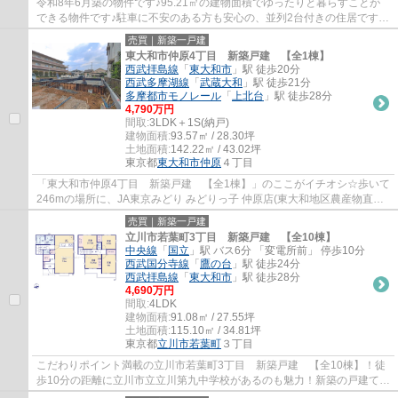
令和8年6月築の物件です♪95.21㎡の建物面積でゆったりと暮らすことが
できる物件です♪駐車に不安のある方も安心の、並列2台付きの住居です♪
西武拝島線東大和市周辺で戸建てをお求めなら...
売買｜新築一戸建
東大和市仲原4丁目 新築戸建 【全1棟】
西武拝島線
「
東大和市
」駅 徒歩20分
西武多摩湖線
「
武蔵大和
」駅 徒歩21分
多摩都市モノレール
「
上北台
」駅 徒歩28分
4,790万円
間取:
3LDK＋1S(納戸)
建物面積:
93.57㎡ / 28.30坪
土地面積:
142.22㎡ / 43.02坪
東京都
東大和市
仲原
４丁目
「東大和市仲原4丁目 新築戸建 【全1棟】」のここがイチオシ☆歩いて
246mの場所に、JA東京みどり みどりっ子 仲原店(東大和地区農産物直売
所)があります☆地球にも家庭にも優しい長期...
売買｜新築一戸建
立川市若葉町3丁目 新築戸建 【全10棟】
中央線
「
国立
」駅 バス6分 「変電所前」 停歩10分
西武国分寺線
「
鷹の台
」駅 徒歩24分
西武拝島線
「
東大和市
」駅 徒歩28分
4,690万円
間取:
4LDK
建物面積:
91.08㎡ / 27.55坪
土地面積:
115.10㎡ / 34.81坪
東京都
立川市
若葉町
３丁目
こだわりポイント満載の立川市若葉町3丁目 新築戸建 【全10棟】！徒
歩10分の距離に立川市立立川第九中学校があるのも魅力！新築の戸建て物
件で、夢のマイホーム生活を送りませんか！...