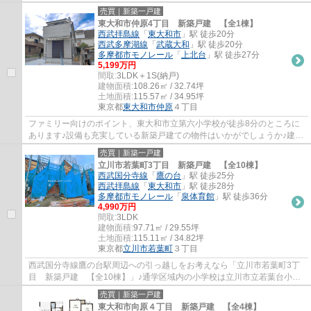
のある15帖以上のLDKで、日々の生活にゆとりが...
売買｜新築一戸建
東大和市仲原4丁目 新築戸建 【全1棟】
西武拝島線
「
東大和市
」駅 徒歩20分
西武多摩湖線
「
武蔵大和
」駅 徒歩20分
多摩都市モノレール
「
上北台
」駅 徒歩27分
5,199万円
間取:
3LDK＋1S(納戸)
建物面積:
108.26㎡ / 32.74坪
土地面積:
115.57㎡ / 34.95坪
東京都
東大和市
仲原
４丁目
ファミリー向けのポイント、東大和市立第六小学校が徒歩8分のところに
あります♪設備も充実している新築戸建ての物件はいかがでしょうか♪建物
面積108.26㎡もありますので、ご検討くださ...
売買｜新築一戸建
立川市若葉町3丁目 新築戸建 【全10棟】
西武国分寺線
「
鷹の台
」駅 徒歩25分
西武拝島線
「
東大和市
」駅 徒歩28分
多摩都市モノレール
「
泉体育館
」駅 徒歩36分
4,990万円
間取:
3LDK
建物面積:
97.71㎡ / 29.55坪
土地面積:
115.11㎡ / 34.82坪
東京都
立川市
若葉町
３丁目
西武国分寺線鷹の台駅周辺への引っ越しをお考えなら「立川市若葉町3丁
目 新築戸建 【全10棟】」♪通学区域内の小学校は立川市立若葉台小学
校で徒歩15分です♪女性の方におすすめ♪朝の...
売買｜新築一戸建
東大和市向原４丁目 新築戸建 【全4棟】