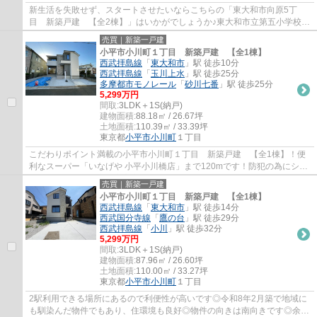
新生活を失敗せず、スタートさせたいならこちらの「東大和市向原5丁
目 新築戸建 【全2棟】」はいかがでしょうか♪東大和市立第五小学校が
徒歩9分のところにあり、お子様の通学も便利...
売買｜新築一戸建
小平市小川町１丁目 新築戸建 【全1棟】
西武拝島線
「
東大和市
」駅 徒歩10分
西武拝島線
「
玉川上水
」駅 徒歩25分
多摩都市モノレール
「
砂川七番
」駅 徒歩25分
5,299万円
間取:
3LDK＋1S(納戸)
建物面積:
88.18㎡ / 26.67坪
土地面積:
110.39㎡ / 33.39坪
東京都
小平市
小川町
１丁目
こだわりポイント満載の小平市小川町１丁目 新築戸建 【全1棟】！便
利なスーパー「いなげや 小平小川橋店」まで120mです！防犯の為にシャ
ッターを付ければ夜も安心安全です！南向き...
売買｜新築一戸建
小平市小川町１丁目 新築戸建 【全1棟】
西武拝島線
「
東大和市
」駅 徒歩14分
西武国分寺線
「
鷹の台
」駅 徒歩29分
西武拝島線
「
小川
」駅 徒歩32分
5,299万円
間取:
3LDK＋1S(納戸)
建物面積:
87.96㎡ / 26.60坪
土地面積:
110.00㎡ / 33.27坪
東京都
小平市
小川町
１丁目
2駅利用できる場所にあるので利便性が高いです◎令和8年2月築で地域に
も馴染んだ物件でもあり、住環境も良好◎物件の向きは南向きです◎余裕