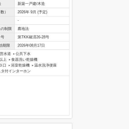
造
新築一戸建/木造
年数）
2026年 9月 (予定)
-
上の制限
農地法
番号
第TKK確済26-28号
効期限
2026年08月17日
営水道
公共下水
以上
食器洗い乾燥機
３口
浴室乾燥機
温水洗浄便座
ニタ付インターホン