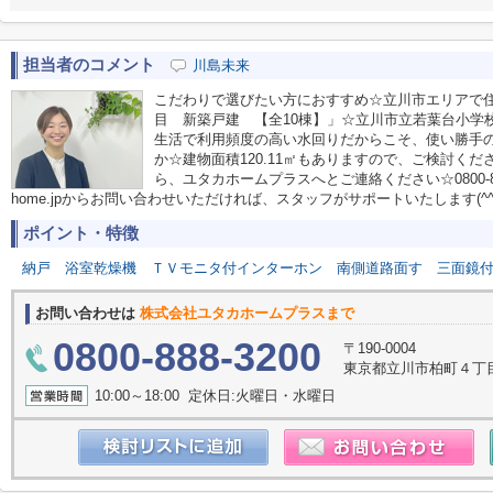
担当者のコメント
川島未来
こだわりで選びたい方におすすめ☆立川市エリアで
目 新築戸建 【全10棟】」☆立川市立若葉台小学
生活で利用頻度の高い水回りだからこそ、使い勝手
か☆建物面積120.11㎡もありますので、ご検討く
ら、ユタカホームプラスへとご連絡ください☆0800-888-3200
home.jpからお問い合わせいただければ、スタッフがサポートいたします(^^
ポイント・特徴
納戸
浴室乾燥機
ＴＶモニタ付インターホン
南側道路面す
三面鏡
お問い合わせは
株式会社ユタカホームプラスまで
0800-888-3200
〒190-0004
東京都立川市柏町４丁目55番
10:00～18:00 定休日:火曜日・水曜日