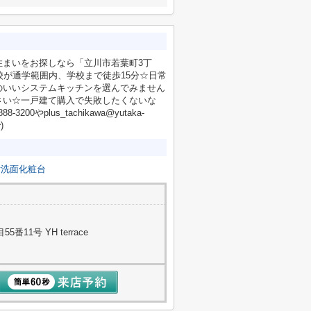
住まいをお探しなら「立川市若葉町3丁
校が通学範囲内、学校まで徒歩15分☆日常
のいいシステムキッチンを選んでみません
ださい☆一戸建て購入で失敗したくないな
やplus_tachikawa@yutaka-
)
付洗面化粧台
11号 YH terrace