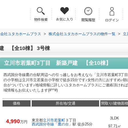
お気に入り
物件検索
閲覧履歴
ログイン
式会社ユタカホームプラス
>
株式会社ユタカホームプラスの物件一覧
>
立
 【全10棟】 3号棟
立川市若葉町3丁目 新築戸建 【全10棟】
西武国分寺線鷹の台駅周辺への引っ越しをお考えなら「立川市若葉町3丁目
の小学校は立川市立若葉台小学校で徒歩15分です♪女性の方におすすめ♪
台がついています♪地域情報に詳しいユタカホームプラスにご連絡頂けれ
域情報もお伝えいたします(#^^#)
価格
所在地/交通
間取り/建物面
3LDK
東京都
立川市
若葉町
３丁目
4,990
万円
西武国分寺線
「
鷹の台
」駅 徒歩25分
97.71㎡