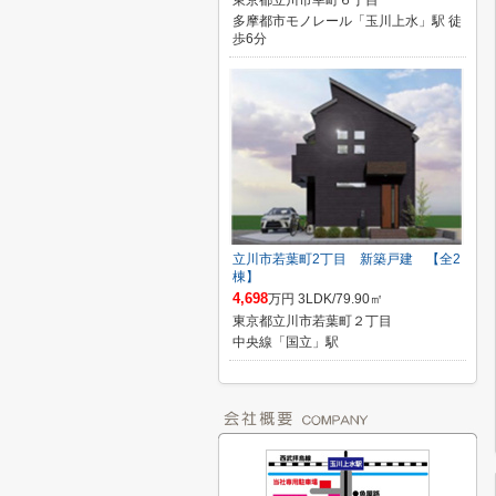
東京都立川市幸町６丁目
多摩都市モノレール「玉川上水」駅 徒
歩6分
立川市若葉町2丁目 新築戸建 【全2
棟】
4,698
万円 3LDK/79.90㎡
東京都立川市若葉町２丁目
中央線「国立」駅