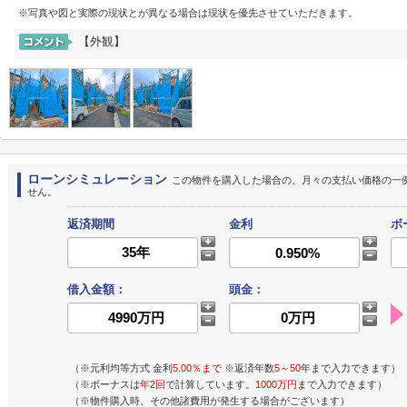
※写真や図と実際の現状とが異なる場合は現状を優先させていただきます。
【外観】
ローンシミュレーション
この物件を購入した場合の、月々の支払い価格の一
せん。
返済期間
金利
ボ
借入金額：
頭金：
（※元利均等方式 金利
5.00％まで
※返済年数
5～50
年まで入力できます）
（※ボーナスは
年2回
で計算しています。
1000万円
まで入力できます）
（※物件購入時、その他諸費用が発生する場合がございます）