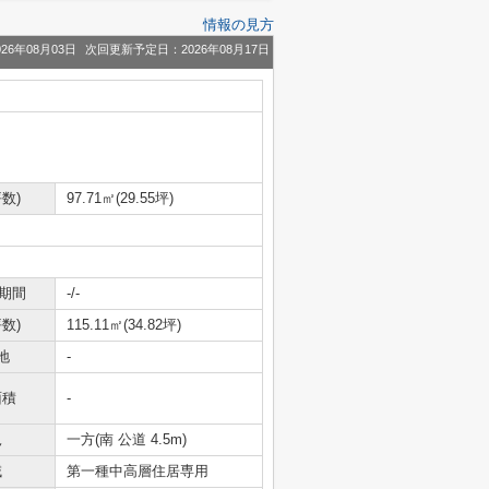
情報の見方
26年08月03日
次回更新予定日：2026年08月17日
数)
97.71㎡(29.55坪)
期間
-/-
数)
115.11㎡(34.82坪)
地
-
面積
-
況
一方(南 公道 4.5m)
域
第一種中高層住居専用