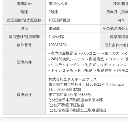
都市計画
市街化区域
種別/構
階建
2階建
築年月（築
総区画数/販売区画数
10区画/5区画
向き
現況
未完成
その他の法令
取引態様/引渡時期
仲介/相談
建築確認
物件番号
103613736
取引条件の有
室内洗濯機置場
バルコニー
都市ガス
公
24時間換気システム
耐震構造
コンロ２口
設備条件
システムキッチン
対面式キッチン
コンロ
トイレ２ヶ所
床下収納
収納豊富
TVモ
株式会社ユタカホームプラス
東京都立川市柏町４丁目55番11号 YH terrace
TEL:0800-888-3200
取扱会社
東京都知事 (3) 第95183号
(公社)全日本不動産協会東京本部
(公社)不動産保証協会
(公社)首都圏不動産公正取引協議会