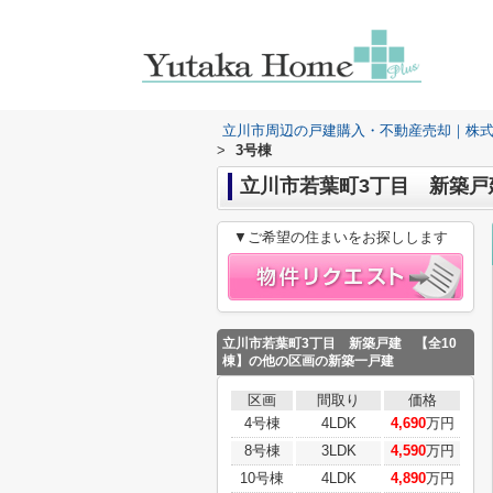
立川市周辺の戸建購入・不動産売却｜株
>
3号棟
立川市若葉町3丁目 新築戸建
▼ご希望の住まいをお探しします
立川市若葉町3丁目 新築戸建 【全10
棟】
の他の区画の新築一戸建
区画
間取り
価格
4号棟
4LDK
4,690
万円
8号棟
3LDK
4,590
万円
10号棟
4LDK
4,890
万円