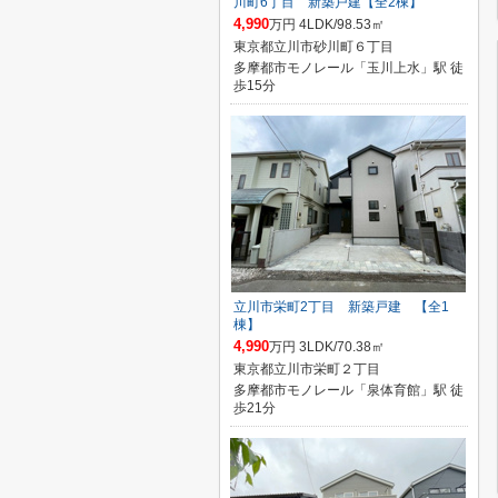
川町6丁目 新築戸建【全2棟】
4,990
万円 4LDK/98.53㎡
東京都立川市砂川町６丁目
多摩都市モノレール「玉川上水」駅 徒
歩15分
立川市栄町2丁目 新築戸建 【全1
棟】
4,990
万円 3LDK/70.38㎡
東京都立川市栄町２丁目
多摩都市モノレール「泉体育館」駅 徒
歩21分