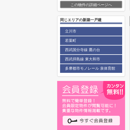
この物件の詳細ページへ
同じエリアの新築一戸建
立川市
若葉町
西武国分寺線 鷹の台
西武拝島線 東大和市
多摩都市モノレール 泉体育館