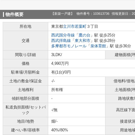
【新築一戸建】
物件番号：103613736
情報更新日：20
物件概要
所在地
東京都
立川市
若葉町
３丁目
西武国分寺線
「
鷹の台
」駅 徒歩25分
交通
西武拝島線
「
東大和市
」駅 徒歩28分
多摩都市モノレール
「
泉体育館
」駅 徒歩36分
間取り/詳細
3LDK/
建物面積(坪
価格
4,990万円
駐車場/月額料金
有(1台)/0円
土地の敷金/保証金
-/-
借地料/借地
土地権利
所有権
土地面積(坪
傾斜地部分面積
-
路地状敷
私道負担面積/セットバ
-/無
高圧線下
ック
地目/地勢
畑/-
接道状
建ぺい率/容積率
40%/80%
用途地