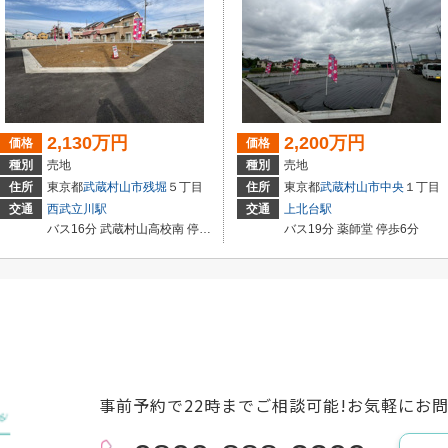
2,130万円
2,200万円
価格
価格
種別
売地
種別
売地
住所
東京都
武蔵村山市
残堀
５丁目
住所
東京都
武蔵村山市
中央
１丁目
交通
西武立川駅
交通
上北台駅
バス16分 武蔵村山高校南 停歩6分
バス19分 薬師堂 停歩6分
事前予約で22時までご相談可能!お気軽にお