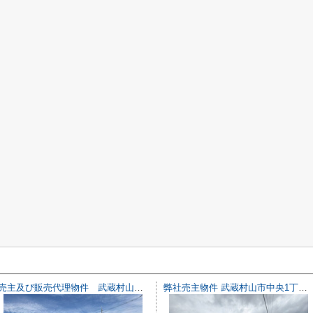
売主及び販売代理物件 武蔵村山市残堀5丁目 売地 J号区【全11区画】
弊社売主物件 武蔵村山市中央1丁目 売地 18号区【全18区画】