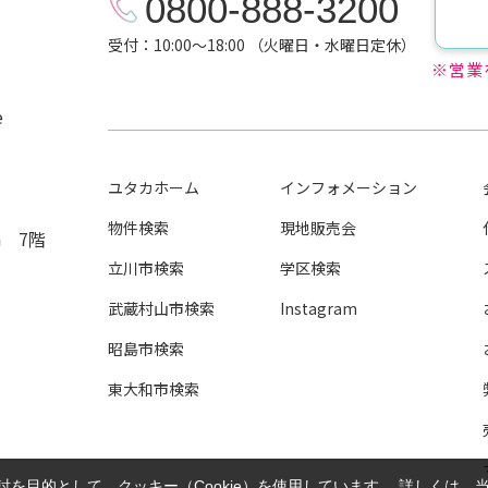
0800-888-3200
受付：10:00～18:00 （火曜日・水曜日定休）
※営業
e
ユタカホーム
インフォメーション
物件検索
現地販売会
n 7階
立川市検索
学区検索
武蔵村山市検索
Instagram
昭島市検索
東大和市検索
を目的として、クッキー（Cookie）を使用しています。
詳しくは、