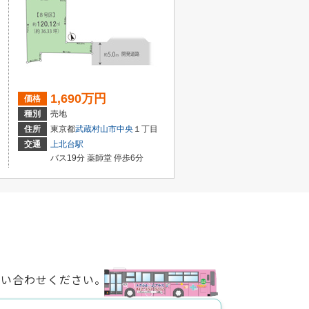
1,690万円
価格
種別
売地
住所
東京都
武蔵村山市
中央
１丁目
交通
上北台駅
バス19分 薬師堂 停歩6分
問い合わせください。