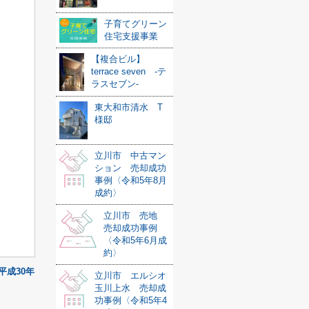
子育てグリーン
住宅支援事業
【複合ビル】
terrace seven -テ
ラスセブン-
東大和市清水 T
様邸
立川市 中古マン
ション 売却成功
事例〈令和5年8月
成約〉
立川市 売地
売却成功事例
〈令和5年6月成
約〉
成30年
立川市 エルシオ
玉川上水 売却成
功事例〈令和5年4