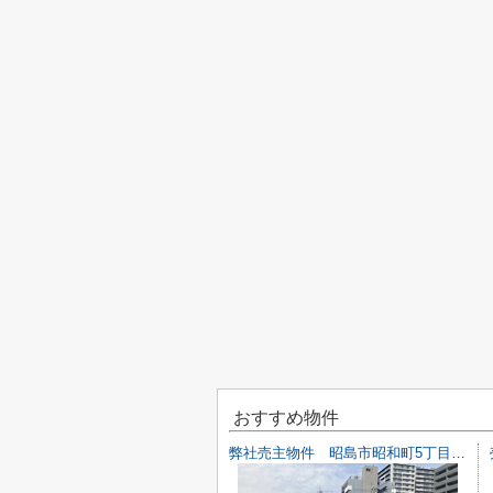
おすすめ物件
弊社売主物件 昭島市昭和町5丁目 売地 【全1区画】