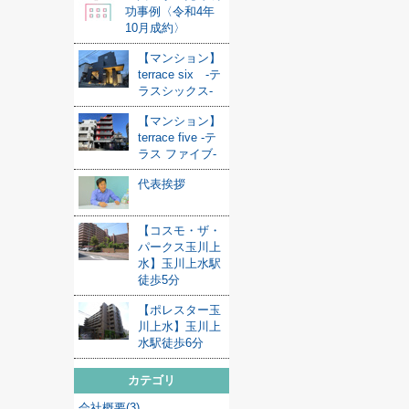
功事例〈令和4年
10月成約〉
【マンション】
terrace six -テ
ラスシックス-
【マンション】
terrace five -テ
ラス ファイブ-
代表挨拶
【コスモ・ザ・
パークス玉川上
水】玉川上水駅
徒歩5分
【ポレスター玉
川上水】玉川上
水駅徒歩6分
カテゴリ
会社概要(3)